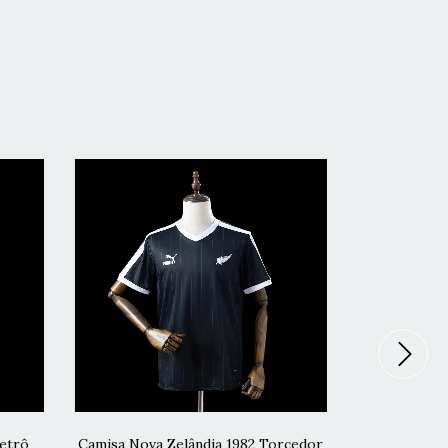
Retrô
Camisa Nova Zelândia 1982 Torcedor
Camisa Itáli