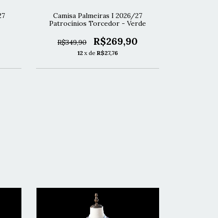
27
Camisa Palmeiras I 2026/27
Camisa Grêm
Patrocínios Torcedor - Verde
R$269,90
R$349,90
R$299,
12
x de
R$27,76
1