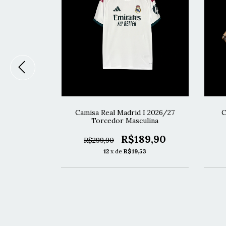
I 2026/27
Camisa Real Madrid I 2026/27
C
lina
Torcedor Masculina
49,90
R$189,90
R$299,90
1
12
x de
R$19,53