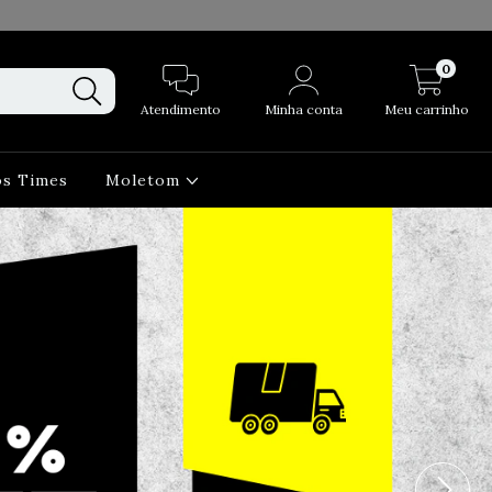
0
Atendimento
Minha conta
Meu carrinho
os Times
Moletom