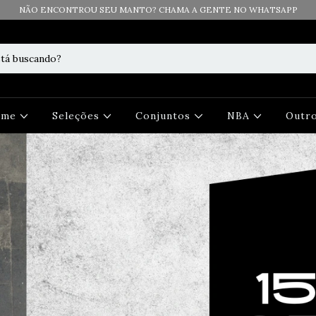
NÃO ENCONTROU SEU MANTO? CHAMA A GENTE NO WHATSAPP
Time
Seleções
Conjuntos
NBA
Outr