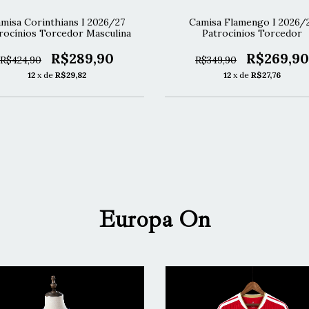
misa Corinthians I 2026/27
Camisa Flamengo I 2026/
rocínios Torcedor Masculina
Patrocínios Torcedor
R$289,90
R$269,90
R$424,90
R$349,90
12
x de
R$29,82
12
x de
R$27,76
Europa On