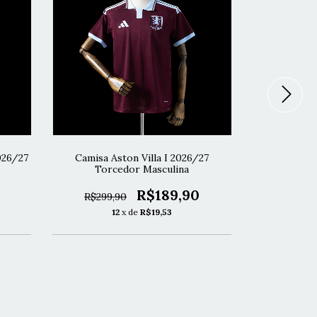
026/27
Camisa Aston Villa I 2026/27
Camisa Manc
Torcedor Masculina
Jog
R$189,90
R$299,90
R$369,
12
x de
R$19,53
1