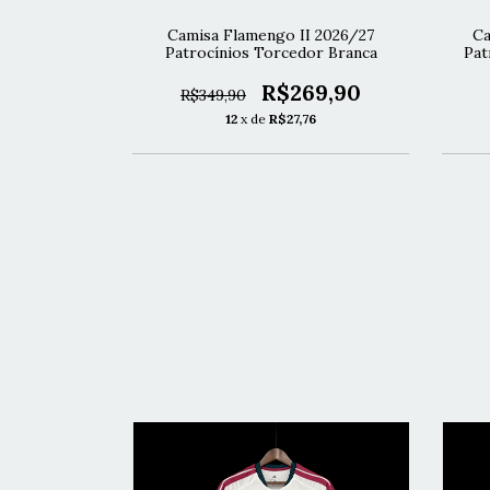
I 2026/27
Camisa Flamengo II 2026/27
Ca
r - Branca
Patrocínios Torcedor Branca
Pat
69,90
R$269,90
R$349,90
6
12
x de
R$27,76