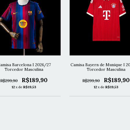
amisa Barcelona I 2026/27
Camisa Bayern de Munique I 2
Torcedor Masculina
Torcedor Masculina
R$189,90
R$189,90
R$299,90
R$299,90
12
x de
R$19,53
12
x de
R$19,53