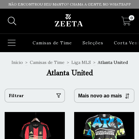
NÃO ENCONTROU SEU MANTO? CHAMA A GENTE NO WHATSAPP
0
Camisas de Time
Seleções
Corta Ven
Início
>
Camisas de Time
>
Liga MLS
>
Atlanta United
Atlanta United
Filtrar