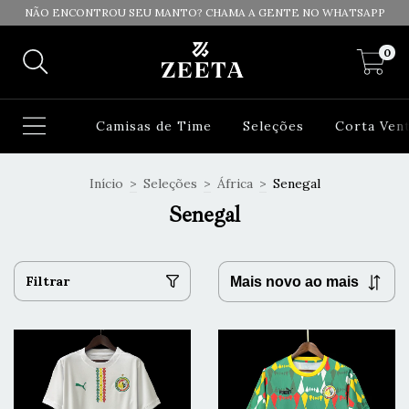
NÃO ENCONTROU SEU MANTO? CHAMA A GENTE NO WHATSAPP
0
Camisas de Time
Seleções
Corta Ven
Início
>
Seleções
>
África
>
Senegal
Senegal
Filtrar