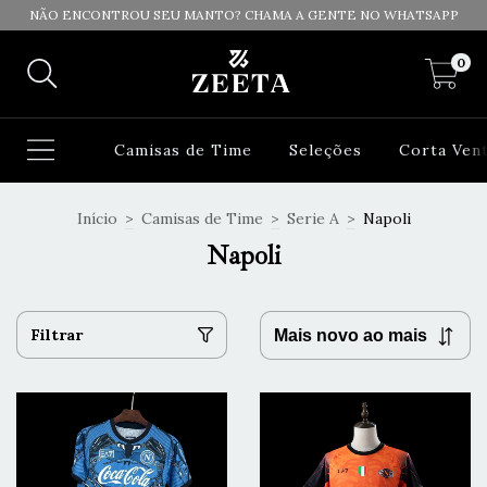
NÃO ENCONTROU SEU MANTO? CHAMA A GENTE NO WHATSAPP
0
Camisas de Time
Seleções
Corta Ven
Início
>
Camisas de Time
>
Serie A
>
Napoli
Napoli
Filtrar