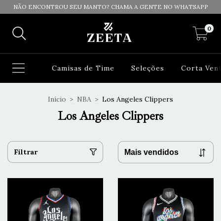
NÃO ENCONTROU SEU MANTO? CHAMA A GENTE NO WHATSAPP
0
Camisas de Time
Seleções
Corta Ven
Início
>
NBA
>
Los Angeles Clippers
Los Angeles Clippers
Filtrar