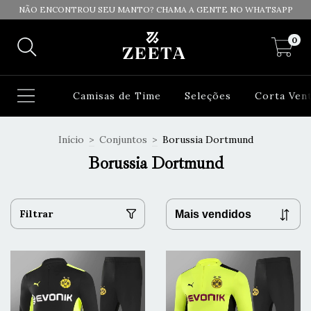
NÃO ENCONTROU SEU MANTO? CHAMA A GENTE NO WHATSAPP
0
Camisas de Time
Seleções
Corta Ven
Início
>
Conjuntos
>
Borussia Dortmund
Borussia Dortmund
Filtrar