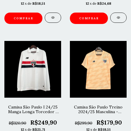
12
x de
R$18,51
12
x de
R$24,68
COMPRAR
COMPRAR
Camisa São Paulo I 24/25
Camisa São Paulo Treino
Manga Longa Torcedor -
2024/25 Masculina -
Branca
Laranja
R$249,90
R$179,90
R$320,90
R$299,90
12
x de
R$25,71
12
x de
R$18,51