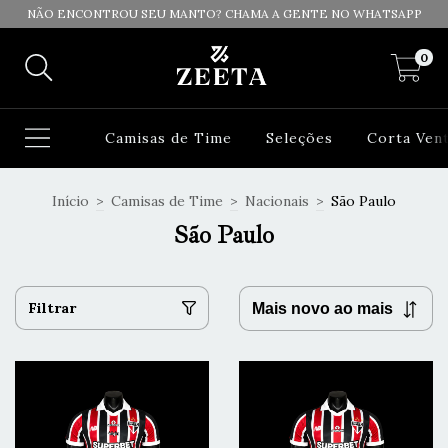
NÃO ENCONTROU SEU MANTO? CHAMA A GENTE NO WHATSAPP
0
Camisas de Time
Seleções
Corta Ven
Início
>
Camisas de Time
>
Nacionais
>
São Paulo
São Paulo
Filtrar