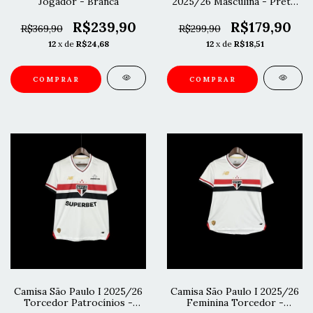
Jogador - Branca
2025/26 Masculina - Preto
e Vermelho
R$239,90
R$179,90
R$369,90
R$299,90
12
x de
R$24,68
12
x de
R$18,51
COMPRAR
COMPRAR
Camisa São Paulo I 2025/26
Camisa São Paulo I 2025/26
Torcedor Patrocínios -
Feminina Torcedor -