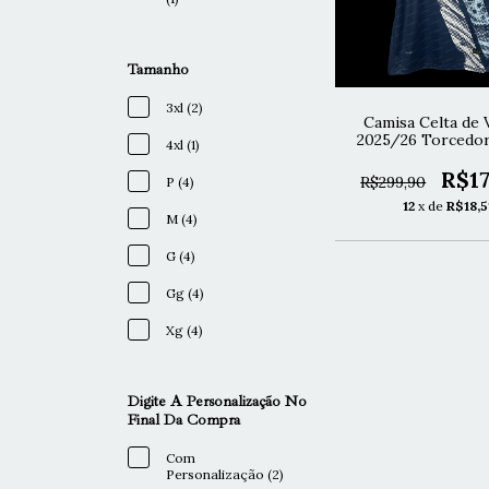
Tamanho
3xl (2)
Camisa Celta de V
2025/26 Torcedor
4xl (1)
R$17
R$299,90
P (4)
12
x de
R$18,5
M (4)
G (4)
Gg (4)
Xg (4)
Digite A Personalização No
Final Da Compra
Com
Personalização (2)