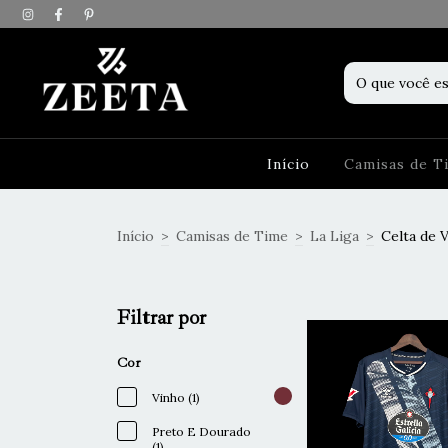
Início
Camisas de 
Início
>
Camisas de Time
>
La Liga
>
Celta de 
Filtrar por
Cor
Vinho (1)
Preto E Dourado
(1)