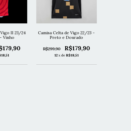
Vigo II 23/24
Camisa Celta de Vigo 22/23 -
 - Vinho
Preto e Dourado
$179,90
R$179,90
R$299,90
$18,51
12
x de
R$18,51