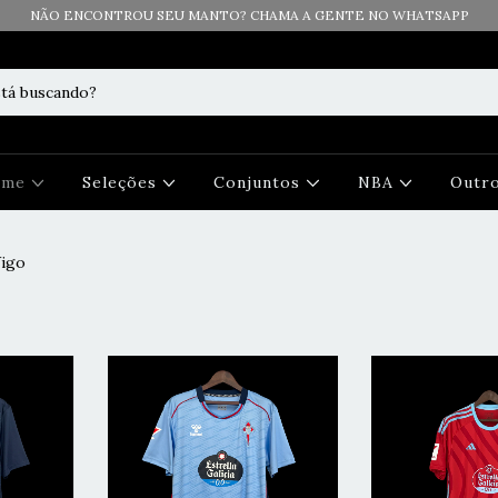
NÃO ENCONTROU SEU MANTO? CHAMA A GENTE NO WHATSAPP
Time
Seleções
Conjuntos
NBA
Outr
Vigo