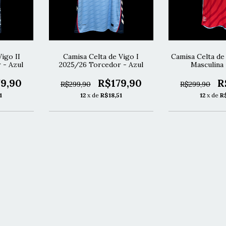
igo II
Camisa Celta de Vigo I
Camisa Celta de 
 - Azul
2025/26 Torcedor - Azul
Masculina
9,90
R$179,90
R
R$299,90
R$299,90
1
12
x de
R$18,51
12
x de
R