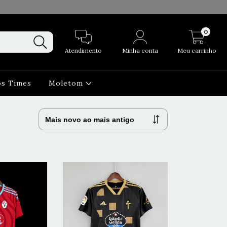
0
Atendimento
Minha conta
Meu carrinho
os Times
Moletom