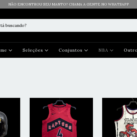
NÃO ENCONTROU SEU MANTO? CHAMA A GENTE NO WHATSAPP
Time
Seleções
Conjuntos
NBA
Outr