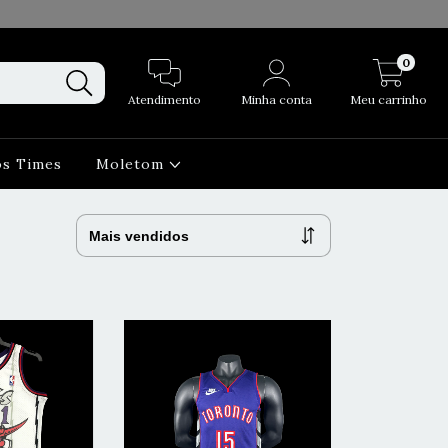
0
Atendimento
Minha conta
Meu carrinho
os Times
Moletom