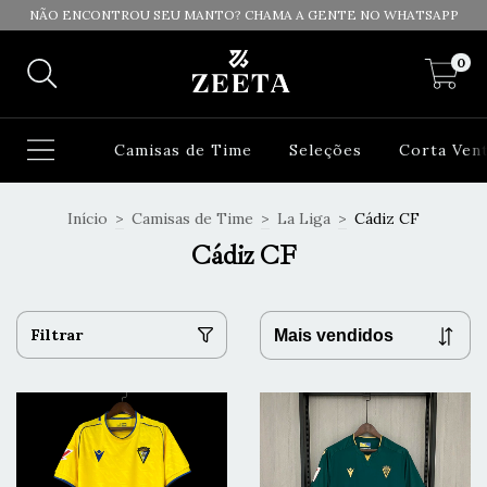
NÃO ENCONTROU SEU MANTO? CHAMA A GENTE NO WHATSAPP
0
Camisas de Time
Seleções
Corta Ven
Início
>
Camisas de Time
>
La Liga
>
Cádiz CF
Cádiz CF
Filtrar