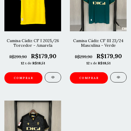
Camisa Cádiz CF I 2025/26
Camisa Cádiz CF III 23/24
Torcedor - Amarela
Masculina - Verde
R$179,90
R$179,90
R$299,90
R$299,90
12
x de
R$18,51
12
x de
R$18,51
COMPRAR
COMPRAR