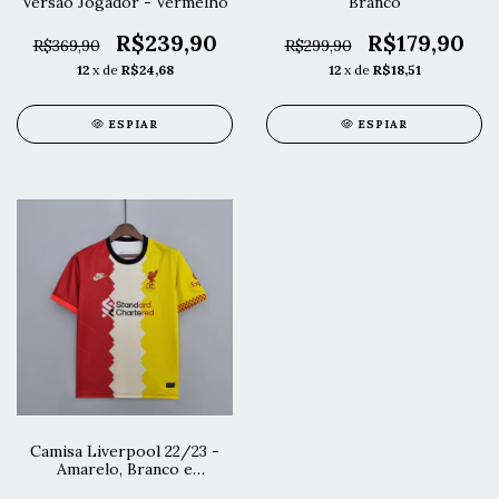
Versão Jogador - Vermelho
Branco
R$239,90
R$179,90
R$369,90
R$299,90
12
x de
R$24,68
12
x de
R$18,51
ESPIAR
ESPIAR
Camisa Liverpool 22/23 -
Amarelo, Branco e
Vermelho