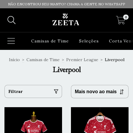
NÃO ENCONTROU SEU MANTO? CHAMA A GENTE NO WHATSAPP
0
Camisas de Time
Seleções
Corta Ven
Início
>
Camisas de Time
>
Premier League
>
Liverpool
Liverpool
Filtrar