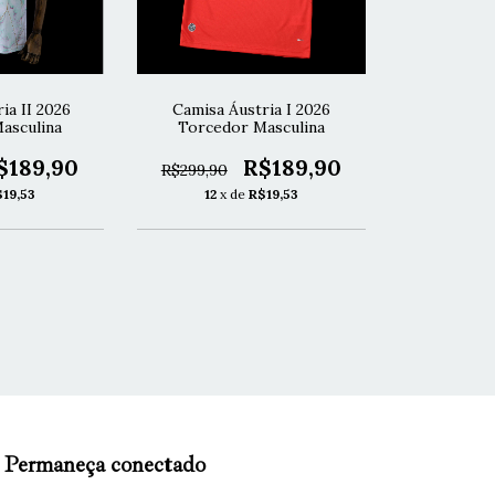
ia II 2026
Camisa Áustria I 2026
asculina
Torcedor Masculina
$189,90
R$189,90
R$299,90
$19,53
12
x de
R$19,53
Permaneça conectado