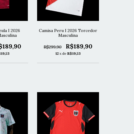
ula I 2026
Camisa Peru I 2026 Torcedor
asculina
Masculina
$189,90
R$189,90
R$299,90
$19,53
12
x de
R$19,53