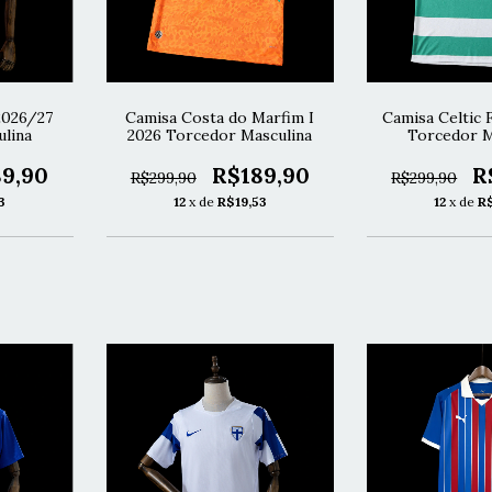
2026/27
Camisa Costa do Marfim I
Camisa Celtic 
lina
2026 Torcedor Masculina
Torcedor M
9,90
R$189,90
R
R$299,90
R$299,90
3
12
x de
R$19,53
12
x de
R