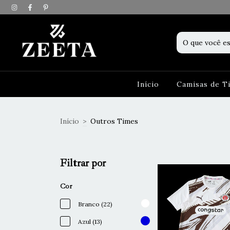
Início
Camisas de 
Início
>
Outros Times
Filtrar por
Cor
Branco (22)
Azul (13)