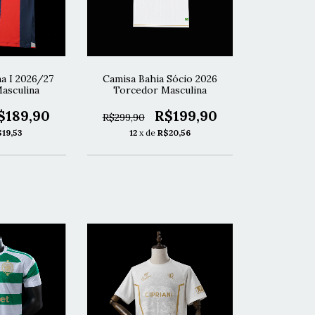
a I 2026/27
Camisa Bahia Sócio 2026
asculina
Torcedor Masculina
$189,90
R$199,90
R$299,90
$19,53
12
x de
R$20,56