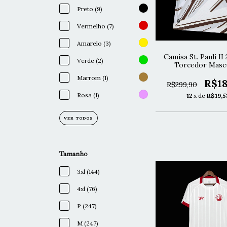
Preto (9)
Vermelho (7)
Amarelo (3)
Camisa St. Pauli II
Verde (2)
Torcedor Mascu
Marrom (1)
R$18
R$299,90
Rosa (1)
12
x de
R$19,5
VER TODOS
Tamanho
3xl (144)
4xl (76)
P (247)
M (247)