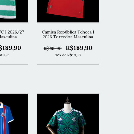
FC I 2026/27
Camisa República Tcheca I
asculina
2026 Torcedor Masculina
$189,90
R$189,90
R$299,90
$19,53
12
x de
R$19,53