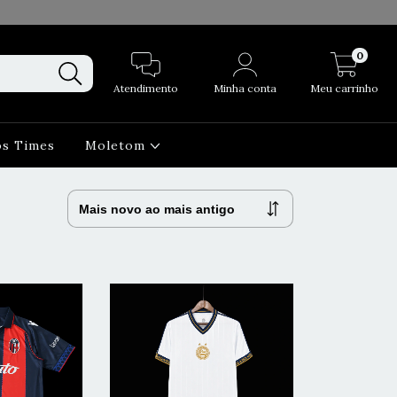
0
Atendimento
Minha conta
Meu carrinho
os Times
Moletom