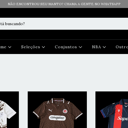
NÃO ENCONTROU SEU MANTO? CHAMA A GENTE NO WHATSAPP
Time
Seleções
Conjuntos
NBA
Outr