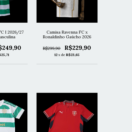
FC I 2026/27
Camisa Ravenna FC x
asculina
Ronaldinho Gaúcho 2026
$249,90
R$229,90
R$299,90
$25,71
12
x de
R$23,65