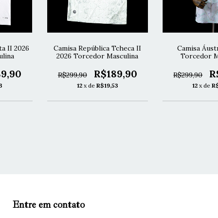
a II 2026
Camisa República Tcheca II
Camisa Áustr
lina
2026 Torcedor Masculina
Torcedor M
9,90
R$189,90
R
R$299,90
R$299,90
3
12
x de
R$19,53
12
x de
R
Entre em contato