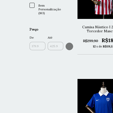
Sem
Personalização
(163)
Camisa Náutico I 
Preço
Torcedor Mascu
De
Até
R$18
R$299,90
12
x de
R$19,5