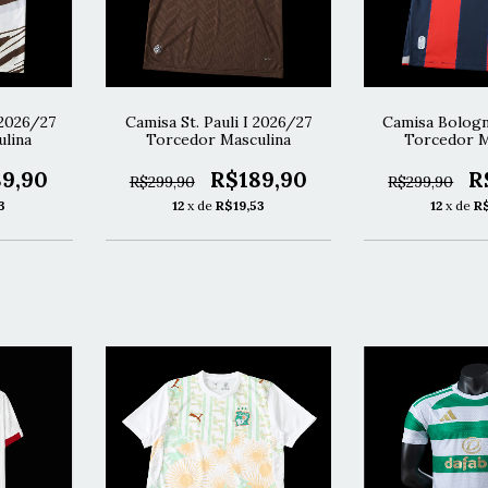
 2026/27
Camisa St. Pauli I 2026/27
Camisa Bologn
lina
Torcedor Masculina
Torcedor M
9,90
R$189,90
R
R$299,90
R$299,90
3
12
x de
R$19,53
12
x de
R