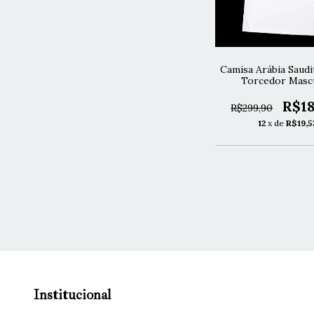
Camisa Arábia Saudit
Torcedor Mascu
R$18
R$299,90
12
x de
R$19,5
Institucional