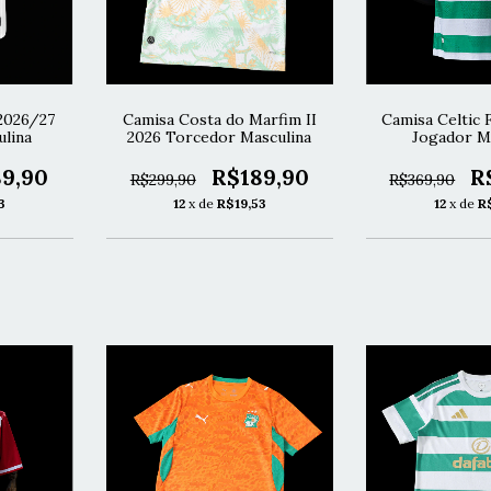
 2026/27
Camisa Costa do Marfim II
Camisa Celtic 
lina
2026 Torcedor Masculina
Jogador M
9,90
R$189,90
R
R$299,90
R$369,90
3
12
x de
R$19,53
12
x de
R