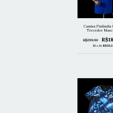
Camisa Finlândia 
Torcedor Mascu
R$18
R$299,90
12
x de
R$19,5