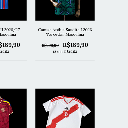
 II 2026/27
Camisa Arábia Saudita I 2026
asculina
Torcedor Masculina
$189,90
R$189,90
R$299,90
$19,53
12
x de
R$19,53