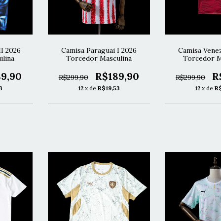
II 2026
Camisa Paraguai I 2026
Camisa Venez
lina
Torcedor Masculina
Torcedor M
9,90
R$189,90
R
R$299,90
R$299,90
3
12
x de
R$19,53
12
x de
R