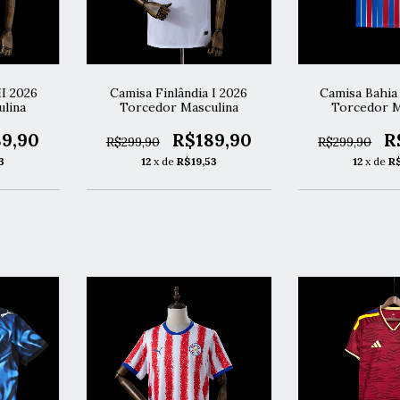
II 2026
Camisa Finlândia I 2026
Camisa Bahia
lina
Torcedor Masculina
Torcedor M
9,90
R$189,90
R
R$299,90
R$299,90
3
12
x de
R$19,53
12
x de
R