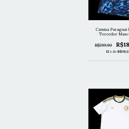
Camisa Paraguai 
Torcedor Mascu
R$18
R$299,90
12
x de
R$19,5