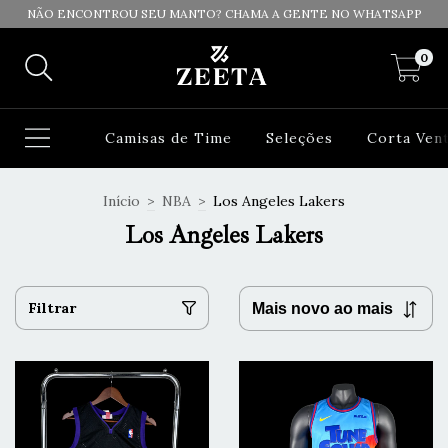
NÃO ENCONTROU SEU MANTO? CHAMA A GENTE NO WHATSAPP
0
Camisas de Time
Seleções
Corta Ven
Início
>
NBA
>
Los Angeles Lakers
Los Angeles Lakers
Filtrar