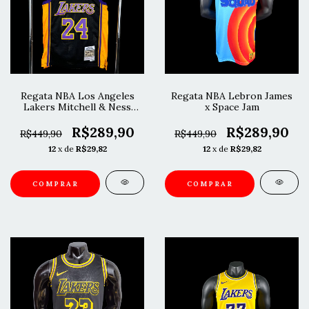
Regata NBA Los Angeles
Regata NBA Lebron James
Lakers Mitchell & Ness
x Space Jam
2009 Kobe Bryant
R$289,90
R$289,90
R$449,90
R$449,90
12
x de
R$29,82
12
x de
R$29,82
COMPRAR
COMPRAR