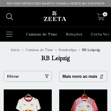
NÃO ENCONTROU SEU MANTO? CHAMA A GENTE NO WHATSAPP
0
Camisas de Time
Seleções
Corta Ven
Início
>
Camisas de Time
>
Bundesliga
>
RB Leipzig
RB Leipzig
Filtrar