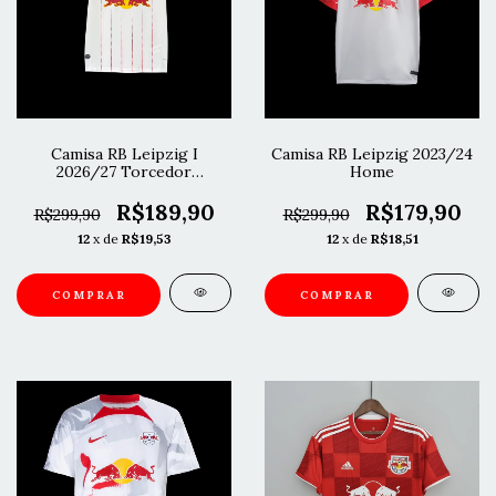
Camisa RB Leipzig I
Camisa RB Leipzig 2023/24
2026/27 Torcedor
Home
Masculina
R$189,90
R$179,90
R$299,90
R$299,90
12
x de
R$19,53
12
x de
R$18,51
COMPRAR
COMPRAR