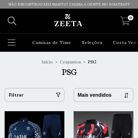
NÃO ENCONTROU SEU MANTO? CHAMA A GENTE NO WHATSAPP
0
Camisas de Time
Seleções
Corta Ven
Início
>
Conjuntos
>
PSG
PSG
Filtrar