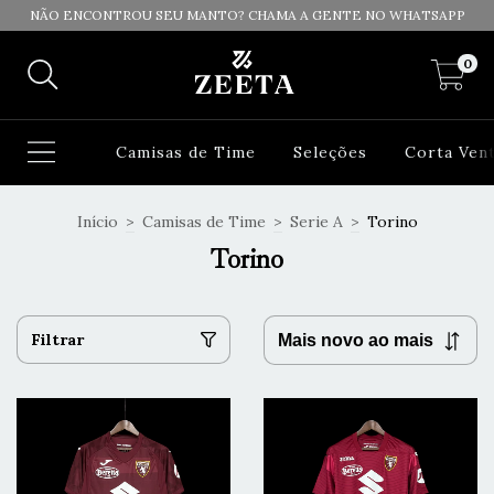
NÃO ENCONTROU SEU MANTO? CHAMA A GENTE NO WHATSAPP
0
Camisas de Time
Seleções
Corta Ven
Início
>
Camisas de Time
>
Serie A
>
Torino
Torino
Filtrar