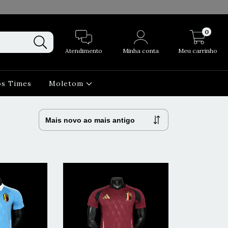
0
Atendimento
Minha conta
Meu carrinho
os Times
Moletom