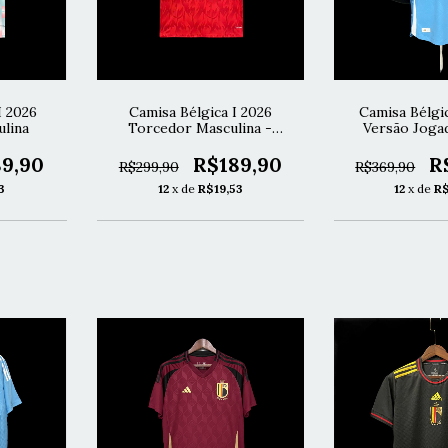
I 2026
Camisa Bélgica I 2026
Camisa Bélgic
lina
Torcedor Masculina -
Versão Joga
Vermelha
9,90
R$189,90
R
R$299,90
R$369,90
3
12
x de
R$19,53
12
x de
R$