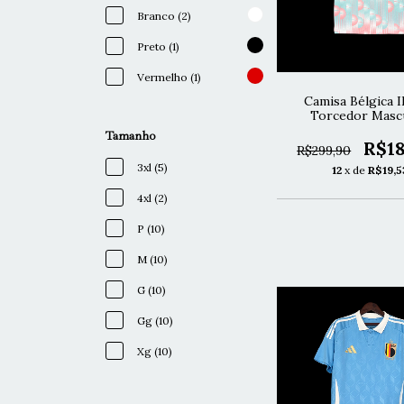
Branco (2)
Preto (1)
Vermelho (1)
Camisa Bélgica I
Torcedor Mascu
Tamanho
R$18
R$299,90
3xl (5)
12
x de
R$19,5
4xl (2)
P (10)
M (10)
G (10)
Gg (10)
Xg (10)