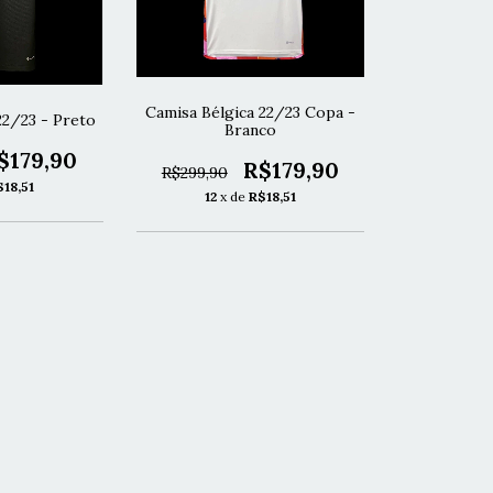
Camisa Bélgica 22/23 Copa -
22/23 - Preto
Branco
$179,90
R$179,90
R$299,90
$18,51
12
x de
R$18,51