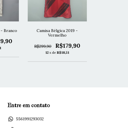
 - Branco
Camisa Bélgica 2019 -
Vermelho
9,90
R$179,90
R$299,90
1
12
x de
R$18,51
Entre em contato
5561991293032