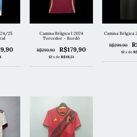
I 24/25
Camisa Bélgica I 2024
Camisa Bélgica 
zul
Torcedor - Bordô
R
R$299,90
9,90
R$179,90
R$299,90
12
x de
R
1
12
x de
R$18,51