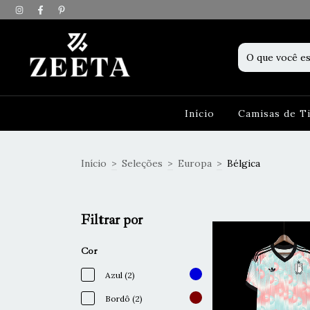
Início
Camisas de 
Início
>
Seleções
>
Europa
>
Bélgica
Filtrar por
Cor
Azul (2)
Bordô (2)