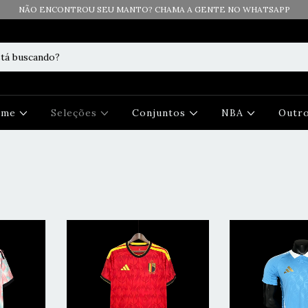
NÃO ENCONTROU SEU MANTO? CHAMA A GENTE NO WHATSAPP
Time
Seleções
Conjuntos
NBA
Outr