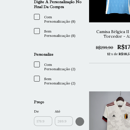
Digite A Personalização No
Final Da Compra
Com
Personalização (8)
Sem
Camisa Bélgica I
Personalização (8)
Torcedor - A
R$17
R$299,90
12
x de
R$18,5
Personalize
Com
Personalização (2)
Sem
Personalização (2)
Preço
De
Até