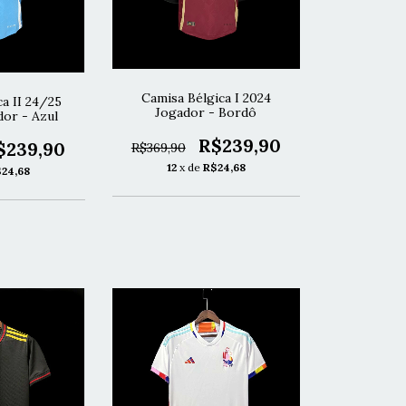
Camisa Bélgica I 2024
a II 24/25
Jogador - Bordô
dor - Azul
R$239,90
$239,90
R$369,90
12
x de
R$24,68
24,68