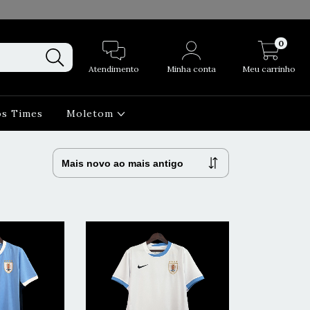
0
Atendimento
Minha conta
Meu carrinho
os Times
Moletom