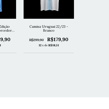
Edição
Camisa Uruguai 22/23 -
orcedor -
Branco
9,90
R$179,90
R$299,90
1
12
x de
R$18,51