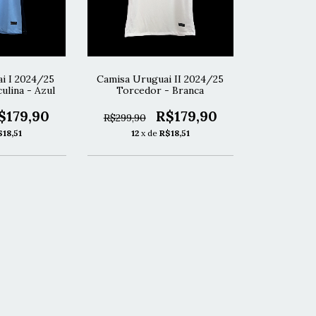
i I 2024/25
Camisa Uruguai II 2024/25
ulina - Azul
Torcedor - Branca
$179,90
R$179,90
R$299,90
$18,51
12
x de
R$18,51