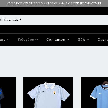
NÃO ENCONTROU SEU MANTO? CHAMA A GENTE NO WHATSAPP
Time
Seleções
Conjuntos
NBA
Outr