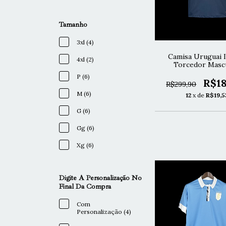
Tamanho
3xl (4)
Camisa Uruguai I
4xl (2)
Torcedor Mascu
P (6)
R$18
R$299,90
M (6)
12
x de
R$19,5
G (6)
Gg (6)
Xg (6)
Digite A Personalização No
Final Da Compra
Com
Personalização (4)