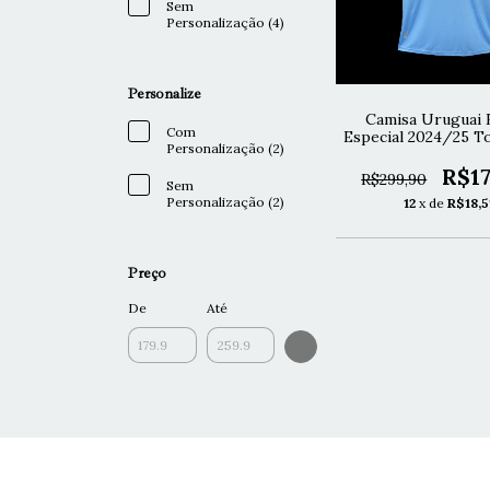
Sem
Personalização (4)
Personalize
Camisa Uruguai 
Com
Especial 2024/25 T
Personalização (2)
Azul
R$17
R$299,90
Sem
Personalização (2)
12
x de
R$18,5
Preço
De
Até