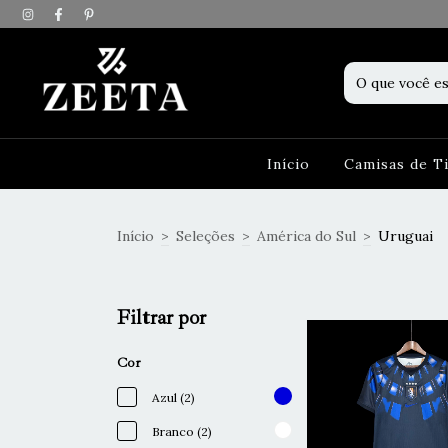
Início
Camisas de 
Início
>
Seleções
>
América do Sul
>
Uruguai
Filtrar por
Cor
Azul (2)
Branco (2)