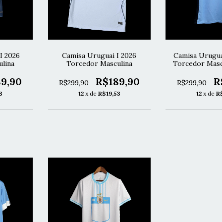
I 2026
Camisa Uruguai I 2026
Camisa Urugua
lina
Torcedor Masculina
Torcedor Masc
9,90
R$189,90
R
R$299,90
R$299,90
3
12
x de
R$19,53
12
x de
R