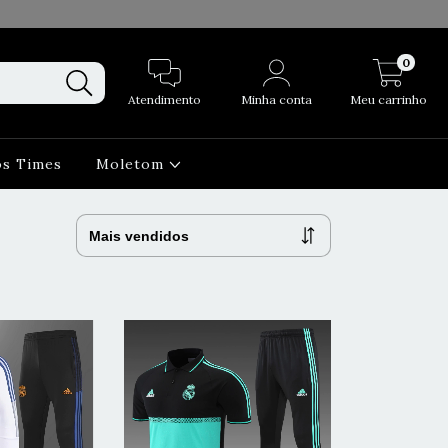
0
Atendimento
Minha conta
Meu carrinho
os Times
Moletom