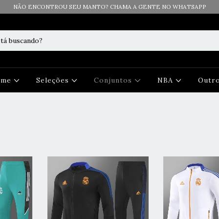
NÃO ENCONTROU SEU MANTO? CHAMA A GENTE NO WHATSAPP
Time
Seleções
Conjuntos
NBA
Outr