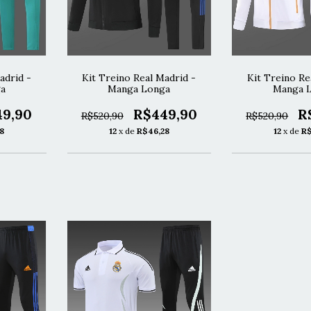
adrid -
Kit Treino Real Madrid -
Kit Treino Re
a
Manga Longa
Manga 
49,90
R$449,90
R
R$520,90
R$520,90
8
12
x de
R$46,28
12
x de
R$