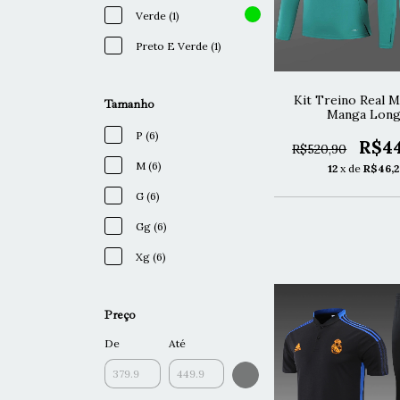
Verde (1)
Preto E Verde (1)
Kit Treino Real M
Tamanho
Manga Long
P (6)
R$4
R$520,90
M (6)
12
x de
R$46,2
G (6)
Gg (6)
Xg (6)
Preço
De
Até