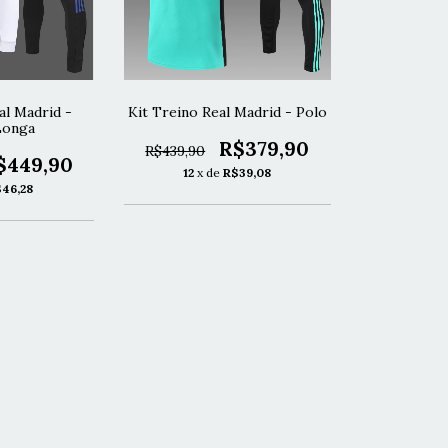
al Madrid -
Kit Treino Real Madrid - Polo
Longa
R$379,90
R$439,90
$449,90
12
x de
R$39,08
46,28