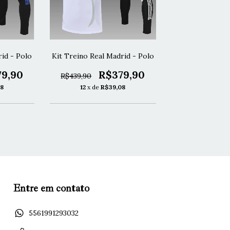
rid - Polo
Kit Treino Real Madrid - Polo
9,90
R$379,90
R$439,90
8
12
x de
R$39,08
Entre em contato
5561991293032