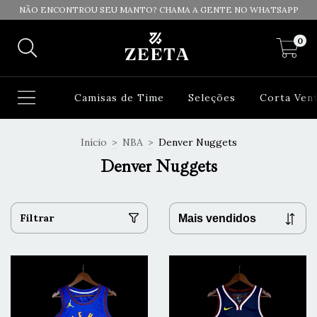
NÃO ENCONTROU SEU MANTO? CHAMA A GENTE NO WHATSAPP
0
Camisas de Time
Seleções
Corta Ven
Início
>
NBA
>
Denver Nuggets
Denver Nuggets
Filtrar