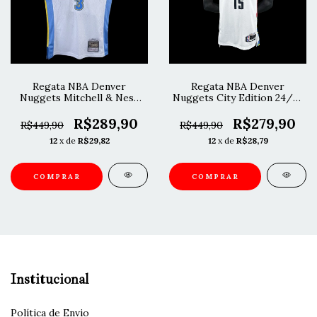
Regata NBA Denver
Regata NBA Denver
Nuggets Mitchell & Ness
Nuggets City Edition 24/25
2003/04 Iverson
Nikola Jokic
R$289,90
R$279,90
R$449,90
R$449,90
12
x de
R$29,82
12
x de
R$28,79
COMPRAR
COMPRAR
Institucional
Política de Envio