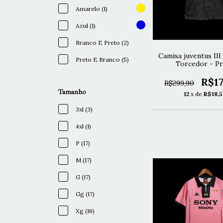
Amarelo (1)
Azul (1)
Branco E Preto (2)
Camisa juventus II
Preto E Branco (5)
Torcedor - Pr
R$17
R$299,90
Tamanho
12
x de
R$18,5
3xl (3)
4xl (1)
P (17)
M (17)
G (17)
Gg (17)
Xg (16)