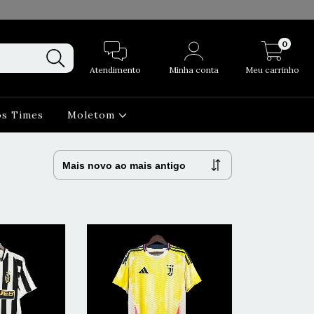
0
Atendimento
Minha conta
Meu carrinho
os Times
Moletom