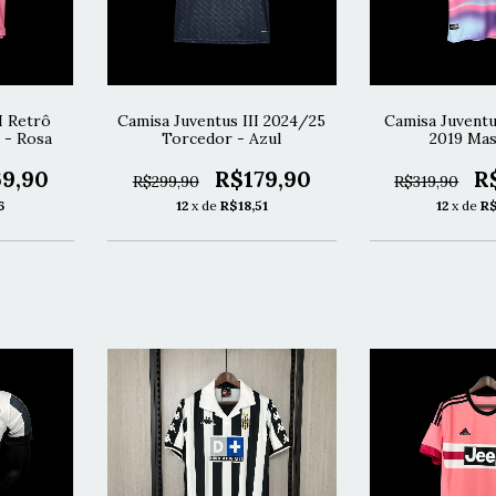
I Retrô
Camisa Juventus III 2024/25
Camisa Juvent
 - Rosa
Torcedor - Azul
2019 Mas
9,90
R$179,90
R
R$299,90
R$319,90
6
12
x de
R$18,51
12
x de
R$