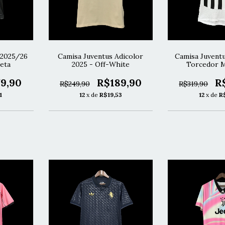
I 2025/26
Camisa Juventus Adicolor
Camisa Juvent
eta
2025 - Off-White
Torcedor M
9,90
R$189,90
R
R$249,90
R$319,90
1
12
x de
R$19,53
12
x de
R