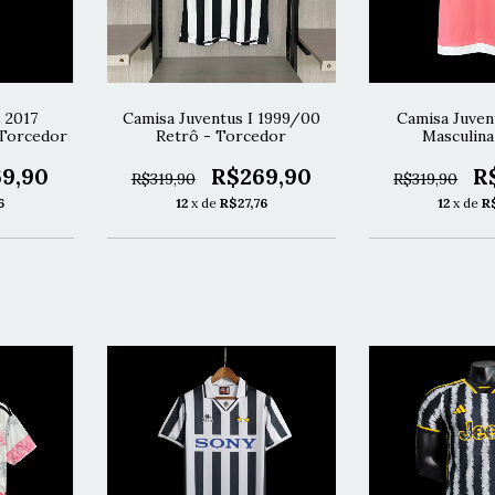
 2017
Camisa Juventus I 1999/00
Camisa Juvent
 Torcedor
Retrô - Torcedor
Masculina
9,90
R$269,90
R
R$319,90
R$319,90
6
12
x de
R$27,76
12
x de
R