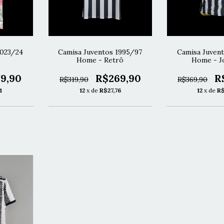
2023/24
Camisa Juventos 1995/97
Camisa Juven
Home - Retrô
Home - J
9,90
R$269,90
R
R$319,90
R$369,90
1
12
x de
R$27,76
12
x de
R$