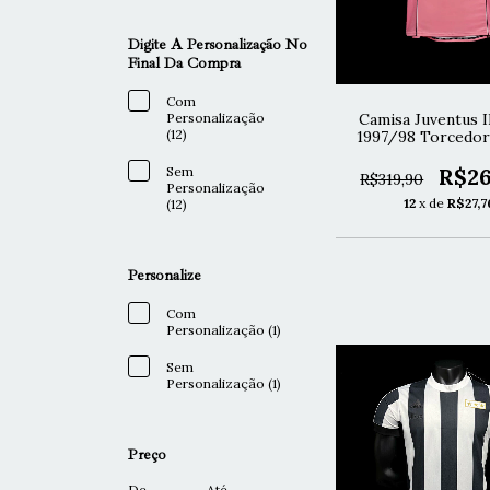
Digite A Personalização No
Final Da Compra
Com
Personalização
Camisa Juventus I
(12)
1997/98 Torcedor
Sem
R$26
R$319,90
Personalização
12
x de
R$27,7
(12)
Personalize
Com
Personalização (1)
Sem
Personalização (1)
Preço
De
Até