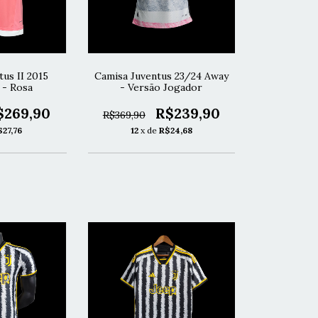
us II 2015
Camisa Juventus 23/24 Away
 - Rosa
- Versão Jogador
$269,90
R$239,90
R$369,90
$27,76
12
x de
R$24,68