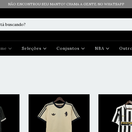
NÃO ENCONTROU SEU MANTO? CHAMA A GENTE NO WHATSAPP
Time
Seleções
Conjuntos
NBA
Outr