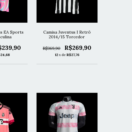
us EA Sports
Camisa Juventus I Retrô
culina
2014/15 Torcedor
$239,90
R$269,90
R$369,90
24,68
12
x de
R$27,76