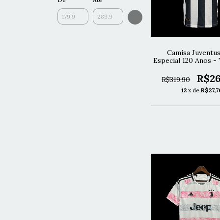
Camisa Juventus
Especial 120 Anos -
R$26
R$319,90
12
x de
R$27,7