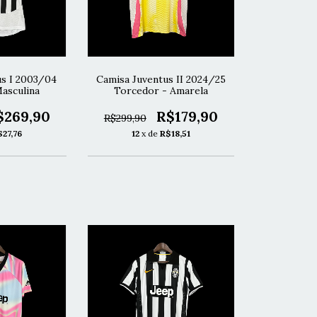
us I 2003/04
Camisa Juventus II 2024/25
asculina
Torcedor - Amarela
$269,90
R$179,90
R$299,90
$27,76
12
x de
R$18,51