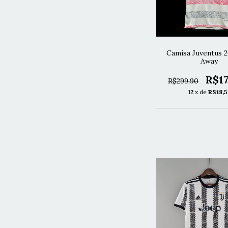
Camisa Juventus 
Away
R$17
R$299,90
12
x de
R$18,5