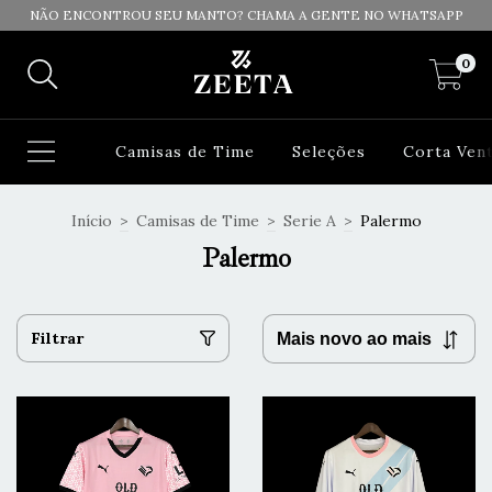
NÃO ENCONTROU SEU MANTO? CHAMA A GENTE NO WHATSAPP
0
Camisas de Time
Seleções
Corta Ven
Início
>
Camisas de Time
>
Serie A
>
Palermo
Palermo
Filtrar