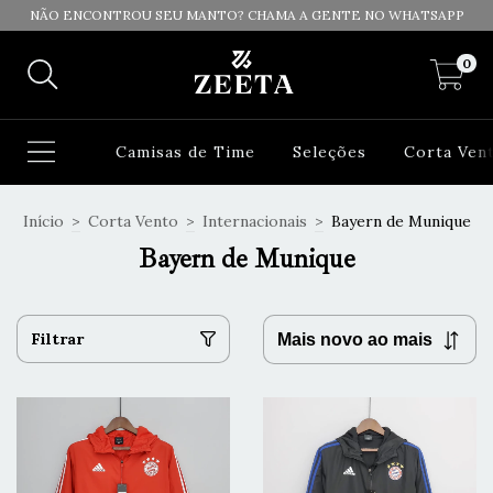
NÃO ENCONTROU SEU MANTO? CHAMA A GENTE NO WHATSAPP
0
Camisas de Time
Seleções
Corta Ven
Início
>
Corta Vento
>
Internacionais
>
Bayern de Munique
Bayern de Munique
Filtrar