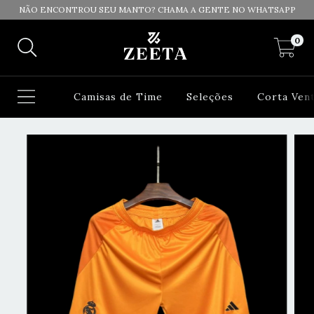
NÃO ENCONTROU SEU MANTO? CHAMA A GENTE NO WHATSAPP
0
Camisas de Time
Seleções
Corta Ven