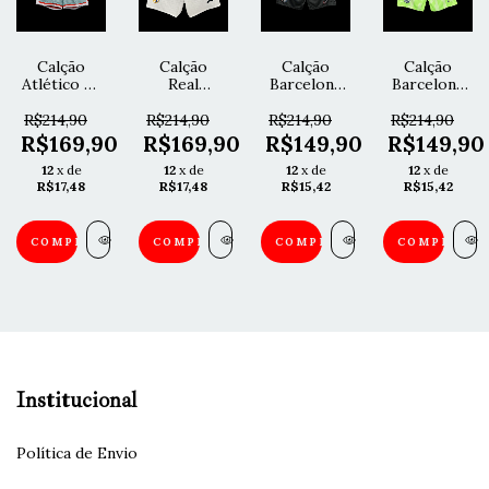
Calção
Calção
Calção
Calção
Atlético de
Real
Barcelona
Barcelona
Madrid
Madrid
2024/25
2024/25
Jogador
2024/25
Torcedor
Torcedor
R$214,90
R$214,90
R$214,90
R$214,90
2024/25
Jogador -
- Preto
- Verde
R$169,90
R$169,90
R$149,90
R$149,90
Branco
12
x de
12
x de
12
x de
12
x de
R$17,48
R$17,48
R$15,42
R$15,42
COMPRAR
COMPRAR
COMPRAR
COMPRAR
Institucional
Política de Envio