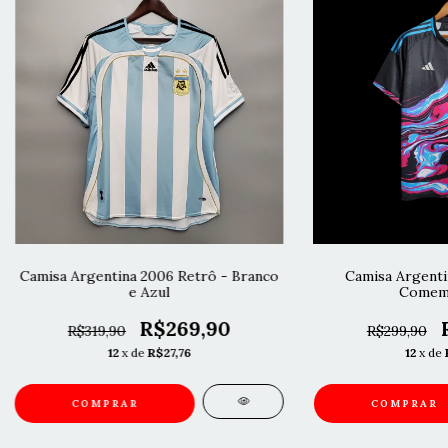
Camisa Argentina 2006 Retrô - Branco
Camisa Argenti
e Azul
Comemo
R$269,90
R$319,90
R$299,90
12
x de
R$27,76
12
x de
COMPRAR
COMPRAR