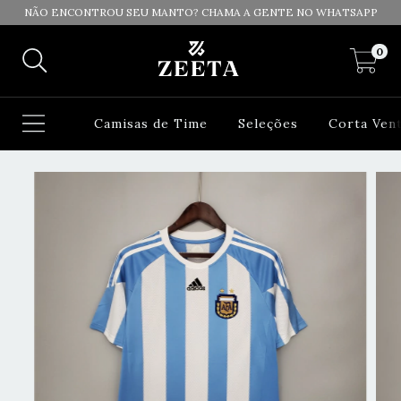
NÃO ENCONTROU SEU MANTO? CHAMA A GENTE NO WHATSAPP
0
Camisas de Time
Seleções
Corta Ven