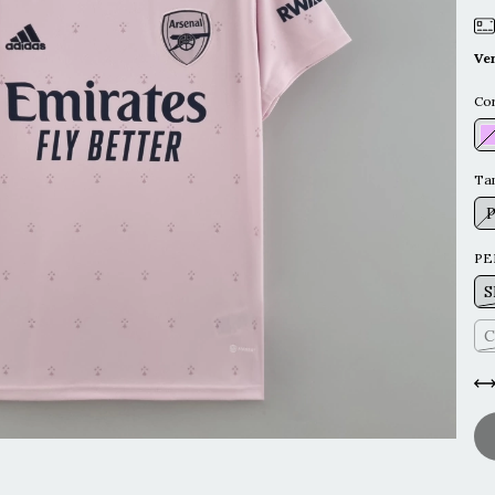
Ve
Co
Ta
PE
S
C