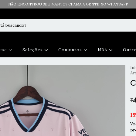
NÃO ENCONTROU SEU MANTO? CHAMA A GENTE NO WHATSAPP
Time
Seleções
Conjuntos
NBA
Outr
Iní
Ar
C
R$
15
Vo
pr