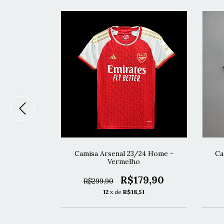
 Masculina -
Camisa Arsenal 23/24 Home -
Ca
dor
Vermelho
39,90
R$179,90
R$299,90
68
12
x de
R$18,51