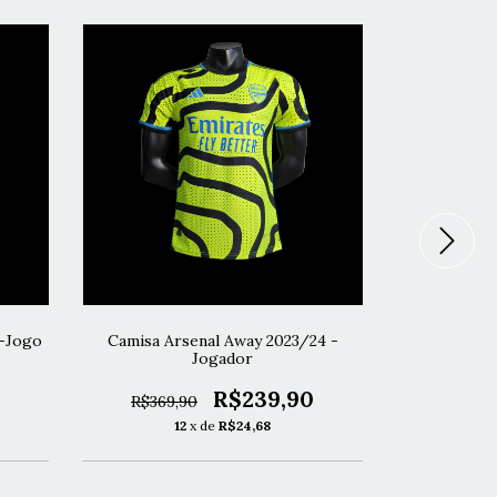
é-Jogo
Camisa Arsenal Away 2023/24 -
Camisa A
Jogador
R$299,
R$239,90
R$369,90
1
12
x de
R$24,68