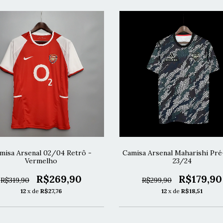
misa Arsenal 02/04 Retrô -
Camisa Arsenal Maharishi Pr
Vermelho
23/24
R$269,90
R$179,90
R$319,90
R$299,90
12
x de
R$27,76
12
x de
R$18,51