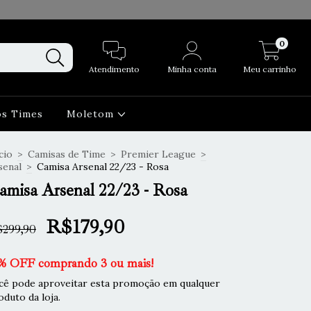
0
Atendimento
Minha conta
Meu carrinho
os Times
Moletom
cio
>
Camisas de Time
>
Premier League
>
senal
>
Camisa Arsenal 22/23 - Rosa
amisa Arsenal 22/23 - Rosa
R$179,90
299,90
% OFF comprando 3 ou mais!
cê pode aproveitar esta promoção em qualquer
oduto da loja.