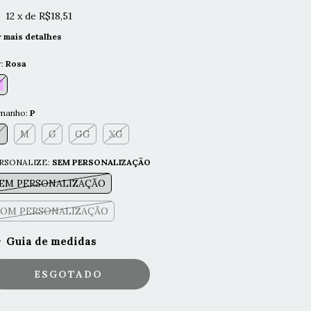
12
x de
R$18,51
r mais detalhes
r:
Rosa
manho:
P
P
M
G
GG
XG
RSONALIZE:
SEM PERSONALIZAÇÃO
EM PERSONALIZAÇÃO
OM PERSONALIZAÇÃO
Guia de medidas