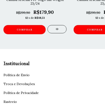
23/24
23
R$179,90
R$299,90
R$299,90
12
x de
R$18,51
12
x de
COMPRAR
COMPRAR
Institucional
Política de Envio
Troca e Devoluções
Política de Privacidade
Rastreio