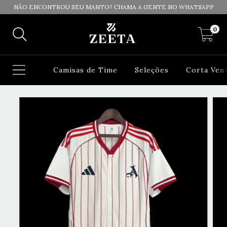
NÃO ENCONTROU SEU MANTO? CHAMA A GENTE NO WHATSAPP
0
Camisas de Time
Seleções
Corta Ven