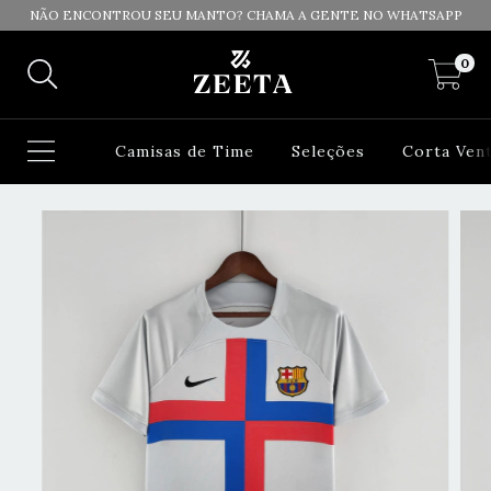
NÃO ENCONTROU SEU MANTO? CHAMA A GENTE NO WHATSAPP
0
Camisas de Time
Seleções
Corta Ven