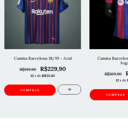
Camisa Barcelona 18/19 - Azul
Camisa Barcelo
Jog
R$229,90
R$319,90
R$369,90
12
x de
R$23,65
12
x de
COMPRAR
COMPRAR