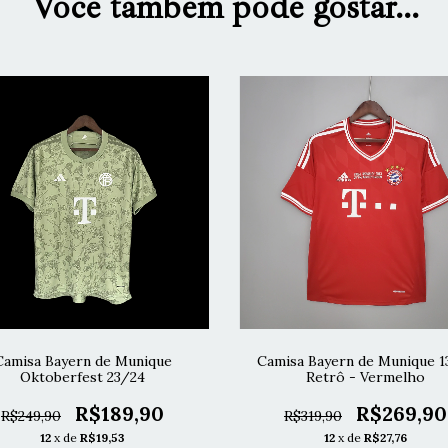
Você também pode gostar...
Camisa Bayern de Munique
Camisa Bayern de Munique 1
Oktoberfest 23/24
Retrô - Vermelho
R$189,90
R$269,90
R$249,90
R$319,90
12
x de
R$19,53
12
x de
R$27,76