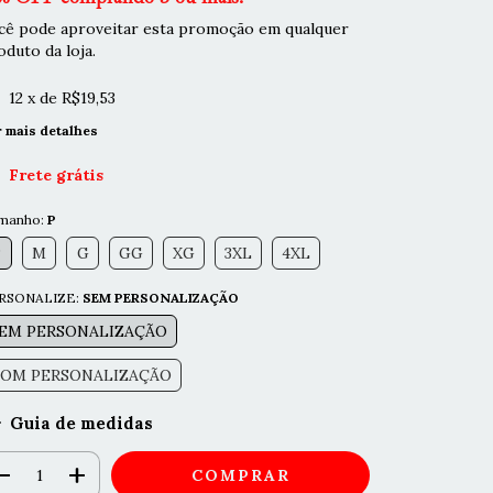
cê pode aproveitar esta promoção em qualquer
oduto da loja.
12
x de
R$19,53
r mais detalhes
Frete grátis
manho:
P
P
M
G
GG
XG
3XL
4XL
RSONALIZE:
SEM PERSONALIZAÇÃO
EM PERSONALIZAÇÃO
OM PERSONALIZAÇÃO
Guia de medidas