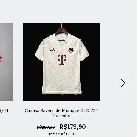
3/14
Camisa Bayern de Munique III 23/24
Camisa Bay
Torcedor
Re
R$179,90
R$299,90
R$319,
12
x de
R$18,51
1