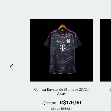
ue II 23/24 -
Camisa Bayern de Munique 23/24
Away
39,90
R$179,90
R$299,90
68
12
x de
R$18,51