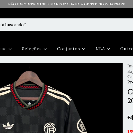
NÃO ENCONTROU SEU MANTO? CHAMA A GENTE NO WHATSAPP
Time
Seleções
Conjuntos
NBA
Outr
Iní
Ba
Ca
Pr
C
2
R$
15