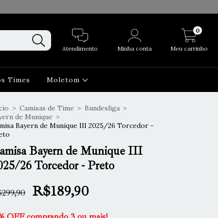
0
Atendimento
Minha conta
Meu carrinho
os Times
Moletom
cio
>
Camisas de Time
>
Bundesliga
>
yern de Munique
>
misa Bayern de Munique III 2025/26 Torcedor -
eto
amisa Bayern de Munique III
025/26 Torcedor - Preto
R$189,90
299,90
% OFF comprando 3 ou mais!