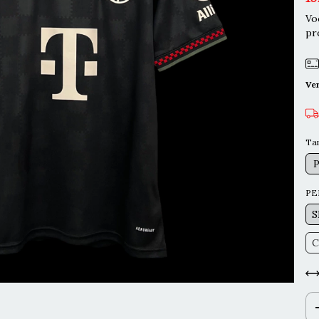
Vo
pr
Ve
Ta
PE
S
C