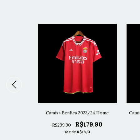
/24 Away -
Camisa Benfica 2023/24 Home
Cami
R$179,90
R$299,90
79,90
12
x de
R$18,51
1