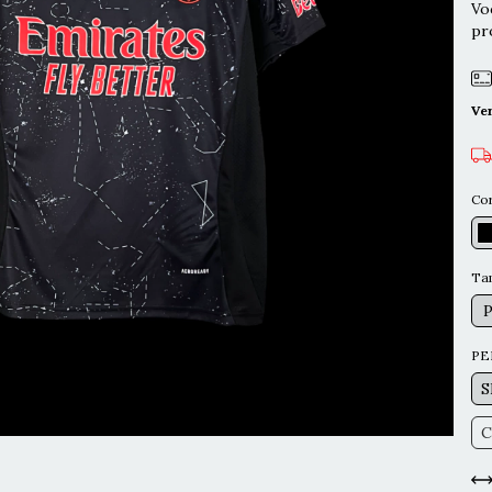
Vo
pr
Ve
Co
Ta
PE
S
C