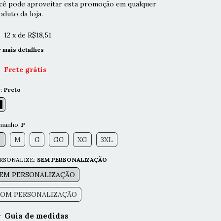
cê pode aproveitar esta promoção em qualquer
oduto da loja.
12
x de
R$18,51
r mais detalhes
Frete grátis
r:
Preto
manho:
P
P
M
G
GG
XG
3XL
RSONALIZE:
SEM PERSONALIZAÇÃO
EM PERSONALIZAÇÃO
OM PERSONALIZAÇÃO
Guia de medidas