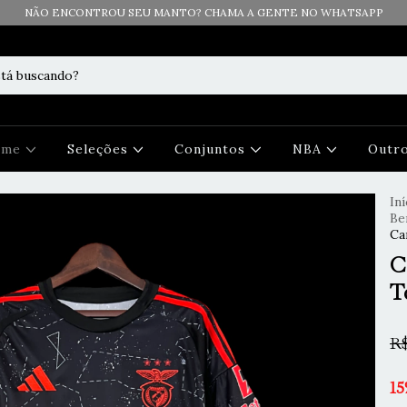
NÃO ENCONTROU SEU MANTO? CHAMA A GENTE NO WHATSAPP
Time
Seleções
Conjuntos
NBA
Outr
Iní
Be
Ca
C
T
R$
15