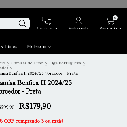
0
Atendimento
Minha conta
Meu carrinho
os Times
Moletom
cio
>
Camisas de Time
>
Liga Portuguesa
>
nfica
>
misa Benfica II 2024/25 Torcedor - Preta
amisa Benfica II 2024/25
orcedor - Preta
R$179,90
299,90
% OFF comprando 3 ou mais!