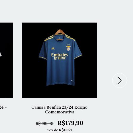
24 -
Camisa Benfica 23/24 Edição
Camisa Benf
Comemorativa
R$179,90
R$299,90
R$299,
12
x de
R$18,51
1