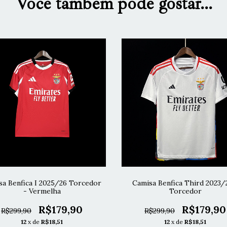
Você também pode gostar...
sa Benfica I 2025/26 Torcedor
Camisa Benfica Third 2023/
- Vermelha
Torcedor
R$179,90
R$179,90
R$299,90
R$299,90
12
x de
R$18,51
12
x de
R$18,51