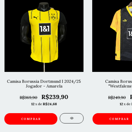
Camisa Borussia Dortmund I 2024/25
Camisa Borus
Jogador - Amarela
"Westfalens
R$239,90
R$369,90
R$249,90
12
x de
R$24,68
12
x de
COMPRAR
COMPRAR