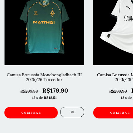
Camisa Borussia Monchengladbach III
Camisa Borussia 
2025/26 Torcedor
2025/26 
R$179,90
R$299,90
R$299,90
12
x de
R$18,51
12
x de
COMPRAR
COMPRAR