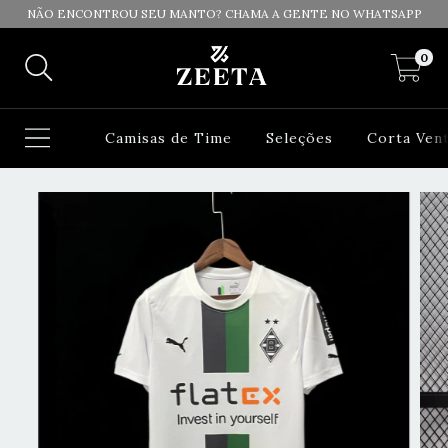
NÃO ENCONTROU SEU MANTO? CHAMA A GENTE NO WHATSAPP
0
Camisas de Time
Seleções
Corta Ven