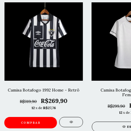
Camisa Botafogo 1992 Home - Retrô
Camisa Botafog
Femi
R$269,90
R$319,90
R$299,90
12
x de
R$27,76
12
x de
COMPRAR
E