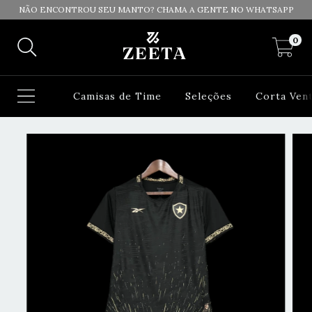
NÃO ENCONTROU SEU MANTO? CHAMA A GENTE NO WHATSAPP
0
Camisas de Time
Seleções
Corta Ven