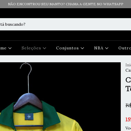
NÃO ENCONTROU SEU MANTO? CHAMA A GENTE NO WHATSAPP
Time
Seleções
Conjuntos
NBA
Outr
Iní
Ca
C
T
R$
15
Vo