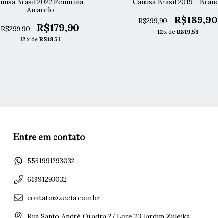
misa Brasil 2022 Feminina -
Camisa Brasil 2019 - Bran
Amarelo
R$189,90
R$299,90
R$179,90
R$299,90
12
x de
R$19,53
12
x de
R$18,51
Entre em contato
5561991293032
61991293032
contato@zeeta.com.br
Rua Santo André Quadra 27 Lote 23 Jardim Zuleika