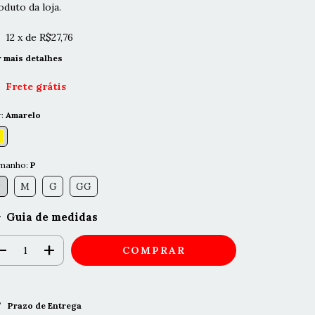
oduto da loja.
12
x de
R$27,76
r mais detalhes
Frete grátis
r:
Amarelo
manho:
P
P
M
G
GG
Guia de medidas
Prazo de Entrega