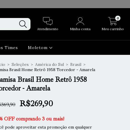
0
Atendimento
Minha conta
Meu carrinho
os Times
Moletom
cio
>
Seleções
>
América do Sul
>
Brasil
>
misa Brasil Home Retrô 1958 Torcedor - Amarela
amisa Brasil Home Retrô 1958
orcedor - Amarela
R$269,90
369,90
% OFF comprando 3 ou mais!
cê pode aproveitar esta promoção em qualquer