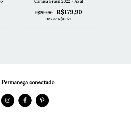
co
Camisa Brasil 2022 - Azul
Camisa Brasi
R$179,90
R$299,90
R$299,
12
x de
R$18,51
1
Permaneça conectado