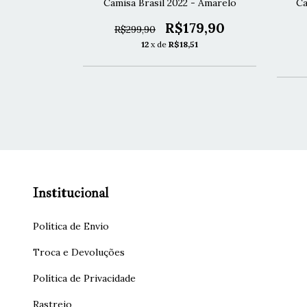
Conceito -
Camisa Brasil 2022 - Amarelo
Ca
R$179,90
R$299,90
79,90
12
x de
R$18,51
1
Institucional
Política de Envio
Troca e Devoluções
Política de Privacidade
Rastreio