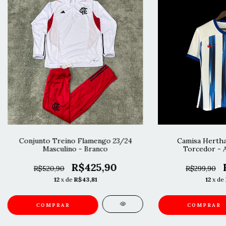
Conjunto Treino Flamengo 23/24
Camisa Hertha 
Masculino - Branco
Torcedor - A
R$425,90
R$520,90
R$299,90
12
x de
R$43,81
12
x de
COMPRAR
COMPRAR