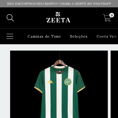
NÃO ENCONTROU SEU MANTO? CHAMA A GENTE NO WHATSAPP
0
Camisas de Time
Seleções
Corta Ven