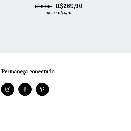
R$269,90
R$319,90
R$369,
12
x de
R$27,76
1
Permaneça conectado