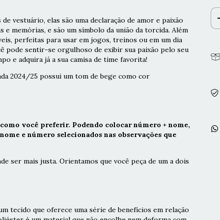
 de vestuário, elas são uma declaração de amor e paixão
as e memórias, e são um símbolo da união da torcida. Além
veis, perfeitas para usar em jogos, treinos ou em um dia
cê pode sentir-se orgulhoso de exibir sua paixão pelo seu
po e adquira já a sua camisa de time favorita!
rada 2024/25 possui um tom de bege como cor
 como você preferir. Podendo colocar número + nome,
r nome e número selecionados nas observações que
de ser mais justa. Orientamos que você peça de um a dois
m tecido que oferece uma série de benefícios em relação
poliéster é um material que não encolhe nem deforma com