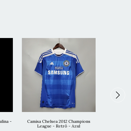
lina -
Camisa Chelsea 2012 Champions
Camisa C
League - Retrô - Azul
Ve