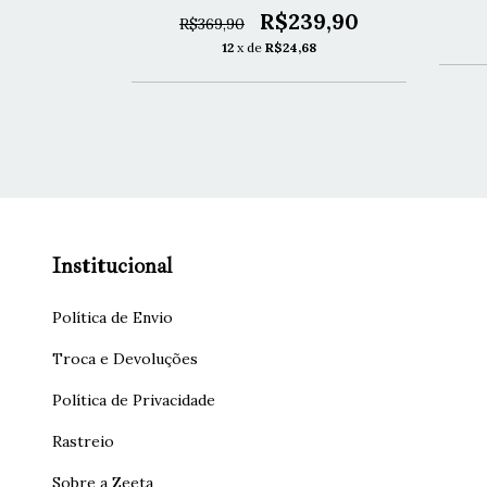
79,90
R$239,90
R$369,90
1
12
x de
R$24,68
Institucional
Política de Envio
Troca e Devoluções
Política de Privacidade
Rastreio
Sobre a Zeeta