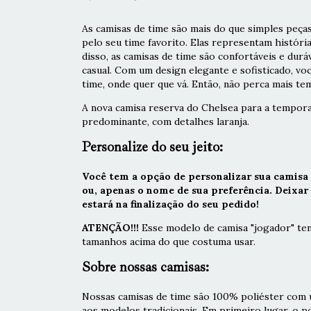
As camisas de time são mais do que simples peças
pelo seu time favorito. Elas representam históri
disso, as camisas de time são confortáveis e durá
casual. Com um design elegante e sofisticado, vo
time, onde quer que vá. Então, não perca mais tem
A nova camisa reserva do Chelsea para a tempo
predominante, com detalhes laranja.
Personalize do seu jeito:
Você tem a opção de personalizar sua camisa
ou, apenas o nome de sua preferência. Deixa
estará na finalização do seu pedido!
ATENÇÃO!!!
Esse modelo de camisa "jogador" ten
tamanhos acima do que costuma usar.
Sobre nossas camisas:
Nossas camisas de time são 100% poliéster com u
aos modelos tradicionais. Em primeiro lugar, o 