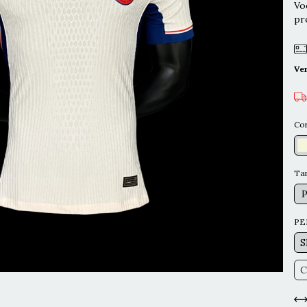
Vo
pr
Ve
Co
Ta
PE
S
C