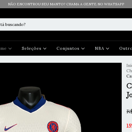
NÃO ENCONTROU SEU MANTO? CHAMA A GENTE NO WHATSAPP
Time
Seleções
Conjuntos
NBA
Outr
Iní
Ch
Ca
C
J
R$
15