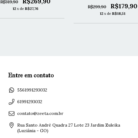
R$269,90
R$319,90
R$179,90
R$299,90
12
x de
R$27,76
12
x de
R$18,51
Entre em contato
5561991293032
61991293032
contato@zeeta.com.br
Rua Santo André Quadra 27 Lote 23 Jardim Zuleika
(Luziânia - GO)