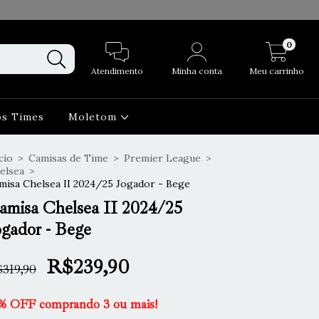
0
Atendimento
Minha conta
Meu carrinho
os Times
Moletom
cio
>
Camisas de Time
>
Premier League
>
elsea
>
misa Chelsea II 2024/25 Jogador - Bege
amisa Chelsea II 2024/25
ogador - Bege
R$239,90
319,90
% OFF comprando 3 ou mais!