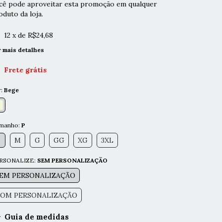
cê pode aproveitar esta promoção em qualquer
oduto da loja.
12
x de
R$24,68
r mais detalhes
Frete grátis
r:
Bege
manho:
P
P
M
G
GG
XG
3XL
RSONALIZE:
SEM PERSONALIZAÇÃO
EM PERSONALIZAÇÃO
OM PERSONALIZAÇÃO
Guia de medidas