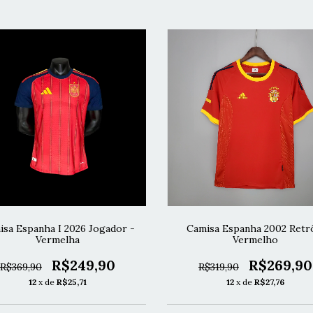
isa Espanha I 2026 Jogador -
Camisa Espanha 2002 Retr
Vermelha
Vermelho
R$249,90
R$269,90
R$369,90
R$319,90
12
x de
R$25,71
12
x de
R$27,76