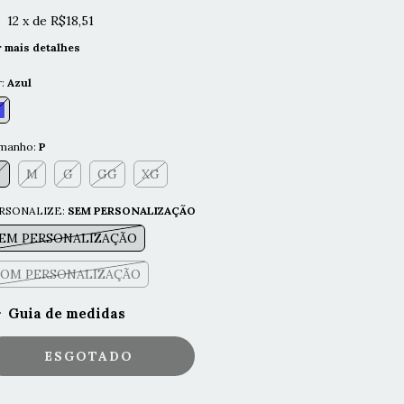
12
x de
R$18,51
r mais detalhes
r:
Azul
manho:
P
P
M
G
GG
XG
RSONALIZE:
SEM PERSONALIZAÇÃO
EM PERSONALIZAÇÃO
OM PERSONALIZAÇÃO
Guia de medidas