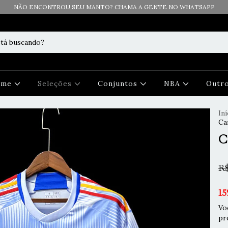
NÃO ENCONTROU SEU MANTO? CHAMA A GENTE NO WHATSAPP
Time
Seleções
Conjuntos
NBA
Outr
Iní
Ca
C
R$
15
Vo
pr