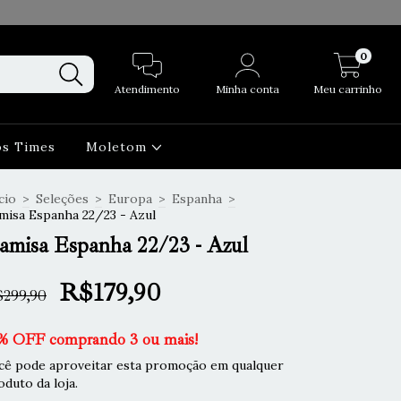
0
Atendimento
Minha conta
Meu carrinho
os Times
Moletom
cio
>
Seleções
>
Europa
>
Espanha
>
misa Espanha 22/23 - Azul
amisa Espanha 22/23 - Azul
R$179,90
299,90
% OFF comprando 3 ou mais!
cê pode aproveitar esta promoção em qualquer
oduto da loja.