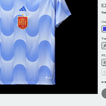
Ve
Co
Ta
PE
S
C