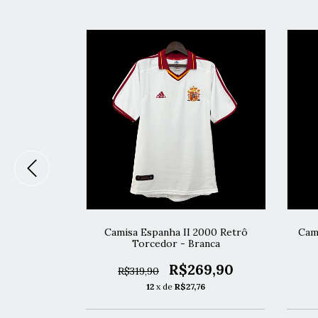
000 Retrô
Camisa Espanha II 2000 Retrô
Cam
melha
Torcedor - Branca
69,90
R$269,90
R$319,90
6
12
x de
R$27,76