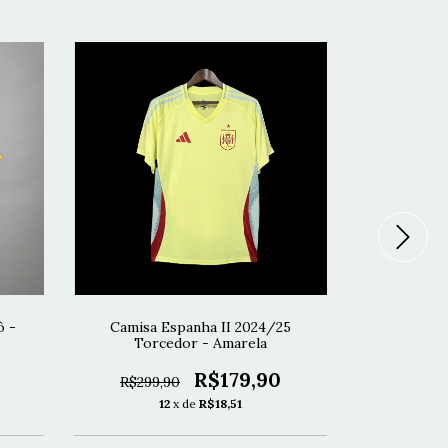
ô -
Camisa Espanha II 2024/25
Camisa Espa
Torcedor - Amarela
R$179,90
R$299,90
R$299,
12
x de
R$18,51
1