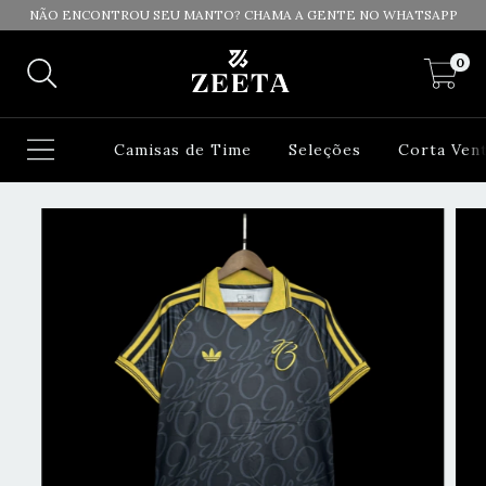
NÃO ENCONTROU SEU MANTO? CHAMA A GENTE NO WHATSAPP
0
Camisas de Time
Seleções
Corta Ven