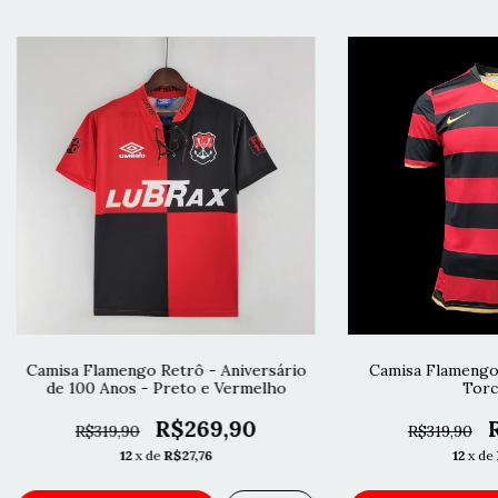
Camisa Flamengo Retrô - Aniversário
Camisa Flamengo
de 100 Anos - Preto e Vermelho
Torc
R$269,90
R$319,90
R$319,90
12
x de
R$27,76
12
x de