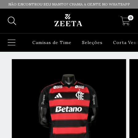
NÃO ENCONTROU SEU MANTO? CHAMA A GENTE NO WHATSAPP
0
Camisas de Time
Seleções
Corta Ven