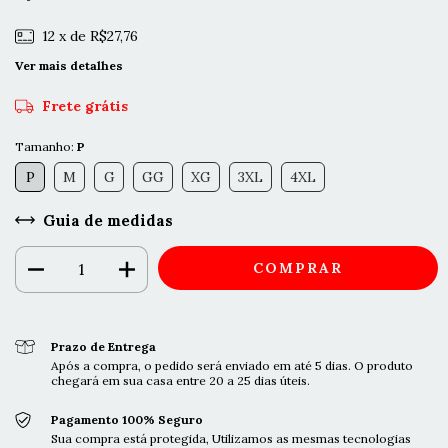
12
x de
R$27,76
Ver mais detalhes
Frete grátis
Tamanho:
P
P
M
G
GG
XG
3XL
4XL
Guia de medidas
Prazo de Entrega
Após a compra, o pedido será enviado em até 5 dias. O produto
chegará em sua casa entre 20 a 25 dias úteis.
Pagamento 100% Seguro
Sua compra está protegida, Utilizamos as mesmas tecnologias