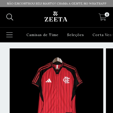
NÃO ENCONTROU SEU MANTO? CHAMA A GENTE NO WHATSAPP
0
Camisas de Time
Seleções
Corta Ven