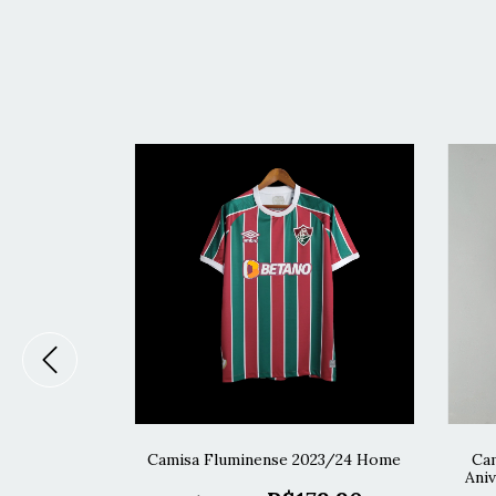
inina 22/23 -
Camisa Fluminense 2023/24 Home
Cam
elho
Aniv