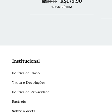
R$179,90
R$299,90
79,90
12
x de
R$18,51
1
Institucional
Política de Envio
Troca e Devoluções
Política de Privacidade
Rastreio
Sobre a Zeeta