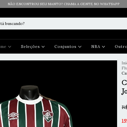
NÃO ENCONTROU SEU MANTO? CHAMA A GENTE NO WHATSAPP
Time
Seleções
Conjuntos
NBA
Outr
Iní
Fl
Ca
C
J
R$
15