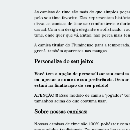
As camisas de time são mais do que simples peças
pelo seu time favorito. Elas representam históri
disso, as camisas de time são confortáveis e durá
casual. Com um design elegante e sofisticado, vo
time, onde quer que vá. Então, não perca mais tem
A camisa titular do Fluminense para a temporada, 
grená, também aparentes nas mangas.
Personalize do seu jeito:
Você tem a opção de personalizar sua camisa
ou, apenas o nome de sua preferência. Deixa
estará na finalização do seu pedido!
ATENÇÃO!!!
Esse modelo de camisa "jogador" ten
tamanhos acima do que costuma usar.
Sobre nossas camisas:
Nossas camisas de time são 100% poliéster com u
aos modelos tradicionais. Em primeiro lugar, o 