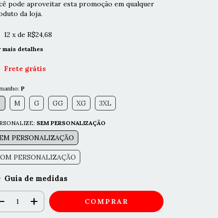
cê pode aproveitar esta promoção em qualquer
oduto da loja.
12
x de
R$24,68
r mais detalhes
Frete grátis
manho:
P
P
M
G
GG
XG
3XL
RSONALIZE:
SEM PERSONALIZAÇÃO
EM PERSONALIZAÇÃO
OM PERSONALIZAÇÃO
Guia de medidas