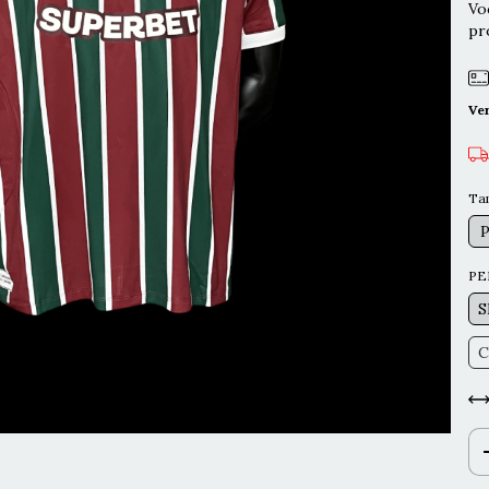
Vo
pr
Ve
Ta
PE
S
C