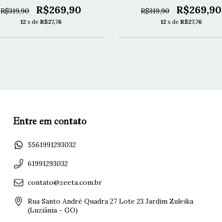
R$269,90
R$269,90
R$319,90
R$319,90
12
x de
R$27,76
12
x de
R$27,76
Entre em contato
5561991293032
61991293032
contato@zeeta.com.br
Rua Santo André Quadra 27 Lote 23 Jardim Zuleika
(Luziânia - GO)