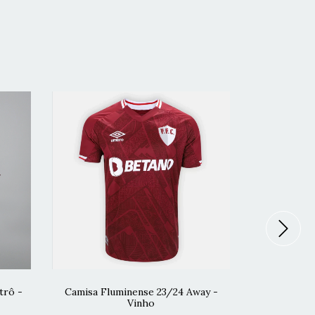
trô -
Camisa Fluminense 23/24 Away -
Camisa Flu
Vinho