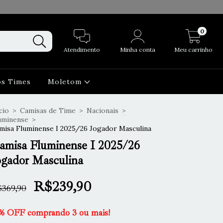
0
Atendimento
Minha conta
Meu carrinho
os Times
Moletom
cio
>
Camisas de Time
>
Nacionais
>
uminense
>
misa Fluminense I 2025/26 Jogador Masculina
amisa Fluminense I 2025/26
ogador Masculina
R$239,90
369,90
% OFF comprando 3 ou mais!