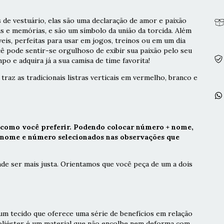
 de vestuário, elas são uma declaração de amor e paixão
as e memórias, e são um símbolo da união da torcida. Além
veis, perfeitas para usar em jogos, treinos ou em um dia
cê pode sentir-se orgulhoso de exibir sua paixão pelo seu
po e adquira já a sua camisa de time favorita!
traz as tradicionais listras verticais em vermelho, branco e
 como você preferir. Podendo colocar número + nome,
r nome e número selecionados nas observações que
de ser mais justa. Orientamos que você peça de um a dois
m tecido que oferece uma série de benefícios em relação
poliéster é um material que não encolhe nem deforma com