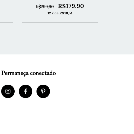
R$299,
R$179,90
R$299,90
1
12
x de
R$18,51
Permaneça conectado