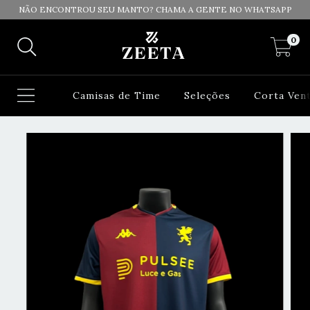
NÃO ENCONTROU SEU MANTO? CHAMA A GENTE NO WHATSAPP
0
Camisas de Time
Seleções
Corta Ven