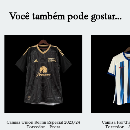
Você também pode gostar...
Camisa Union Berlin Especial 2023/24
Camisa Hertha 
Torcedor - Preta
Torcedor - A