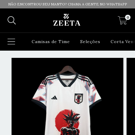
NÃO ENCONTROU SEU MANTO? CHAMA A GENTE NO WHATSAPP
0
Camisas de Time
Seleções
Corta Ven