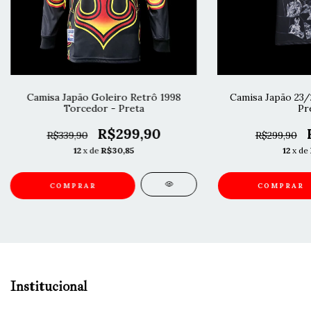
Camisa Japão Goleiro Retrô 1998
Camisa Japão 23/
Torcedor - Preta
Pr
R$299,90
R$339,90
R$299,90
12
x de
R$30,85
12
x de
COMPRAR
COMPRAR
Institucional