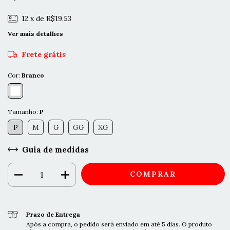
12
x de
R$19,53
Ver mais detalhes
Frete grátis
Cor:
Branco
Tamanho:
P
P
M
G
GG
XG
Guia de medidas
Prazo de Entrega
Após a compra, o pedido será enviado em até 5 dias. O produto