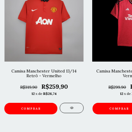
Camisa Manchester United 13/14
Camisa Manchester
Retrô - Vermelho
Verm
R$259,90
R$319,90
R$299,90
12
x de
R$26,74
12
x de
COMPRAR
COMPRAR