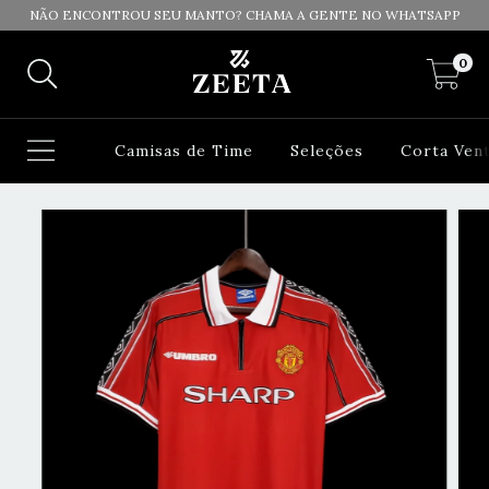
NÃO ENCONTROU SEU MANTO? CHAMA A GENTE NO WHATSAPP
0
Camisas de Time
Seleções
Corta Ven