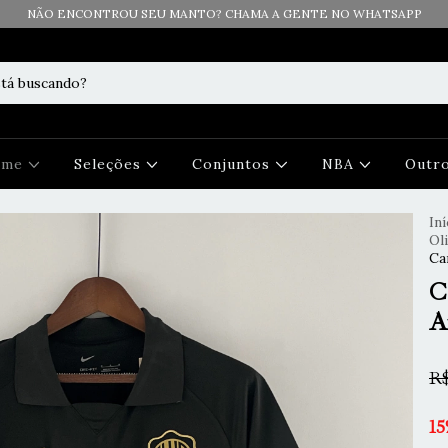
NÃO ENCONTROU SEU MANTO? CHAMA A GENTE NO WHATSAPP
Time
Seleções
Conjuntos
NBA
Outr
Iní
Ol
Ca
C
A
R$
15