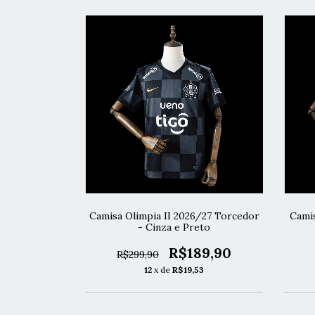
Camisa Olimpia II 2026/27 Torcedor
Camis
- Cinza e Preto
R$189,90
R$299,90
12
x de
R$19,53