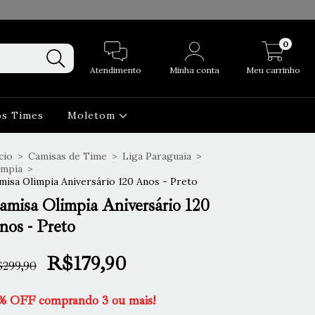
0
Atendimento
Minha conta
Meu carrinho
os Times
Moletom
cio
>
Camisas de Time
>
Liga Paraguaia
>
impia
>
misa Olimpia Aniversário 120 Anos - Preto
amisa Olimpia Aniversário 120
nos - Preto
R$179,90
299,90
% OFF comprando 3 ou mais!