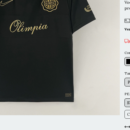
Vo
pr
Ve
Co
Ta
PE
S
C