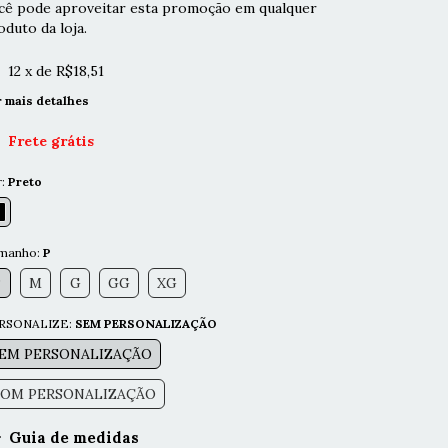
cê pode aproveitar esta promoção em qualquer
oduto da loja.
12
x de
R$18,51
r mais detalhes
Frete grátis
r:
Preto
manho:
P
P
M
G
GG
XG
RSONALIZE:
SEM PERSONALIZAÇÃO
EM PERSONALIZAÇÃO
OM PERSONALIZAÇÃO
Guia de medidas