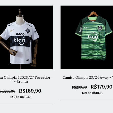
a Olimpia I 2026/27 Torcedor
Camisa Olimpia 23/24 Away - 
- Branca
R$179,90
R$299,90
R$189,90
R$299,90
12
x de
R$18,51
12
x de
R$19,53