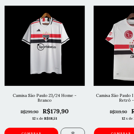
Camisa São Paulo 23/24 Home -
Camisa São Paulo 
Branco
Retrô -
R$179,90
R$299,90
R$319,90
12
x de
R$18,51
12
x de
COMPRAR
COMPRAR