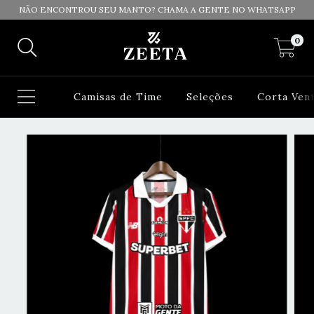
NÃO ENCONTROU SEU MANTO? CHAMA A GENTE NO WHATSAPP
0
Camisas de Time
Seleções
Corta Ven