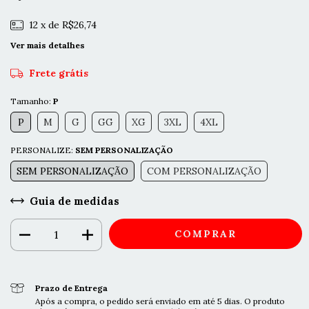
12
x de
R$26,74
Ver mais detalhes
Frete grátis
Tamanho:
P
P
M
G
GG
XG
3XL
4XL
PERSONALIZE:
SEM PERSONALIZAÇÃO
SEM PERSONALIZAÇÃO
COM PERSONALIZAÇÃO
Guia de medidas
Prazo de Entrega
Após a compra, o pedido será enviado em até 5 dias. O produto