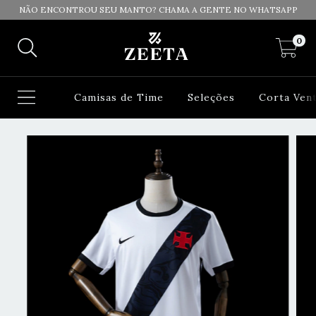
NÃO ENCONTROU SEU MANTO? CHAMA A GENTE NO WHATSAPP
0
Camisas de Time
Seleções
Corta Ven