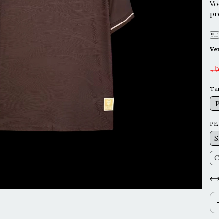
Vo
pr
Ve
Ta
PE
S
C