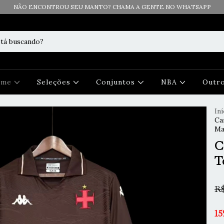
NÃO ENCONTROU SEU MANTO? CHAMA A GENTE NO WHATSAPP
Time
Seleções
Conjuntos
NBA
Outr
Iní
Ca
Ma
C
T
R$
15