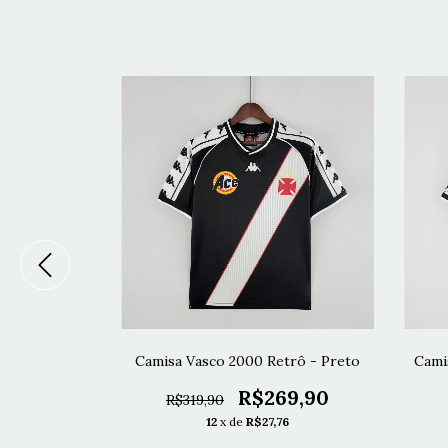
na 22/23 -
Camisa Vasco 2000 Retrô - Preto
Cami
R$269,90
R$319,90
79,90
12
x de
R$27,76
1