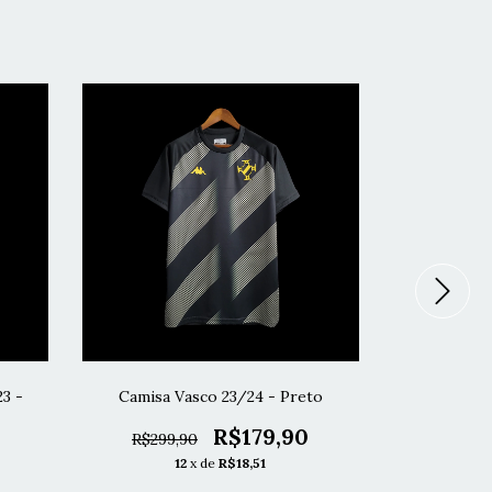
3 -
Camisa Vasco 23/24 - Preto
Camisa V
R$179,90
R$299,90
R$299,
12
x de
R$18,51
1