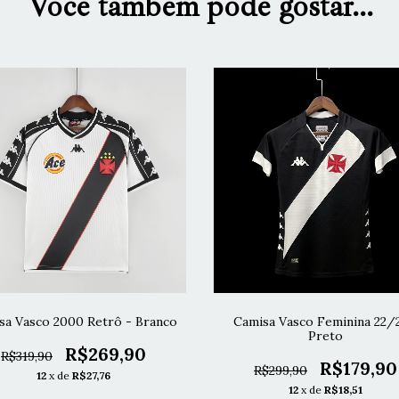
Você também pode gostar...
sa Vasco 2000 Retrô - Branco
Camisa Vasco Feminina 22/2
Preto
R$269,90
R$319,90
R$179,90
R$299,90
12
x de
R$27,76
12
x de
R$18,51