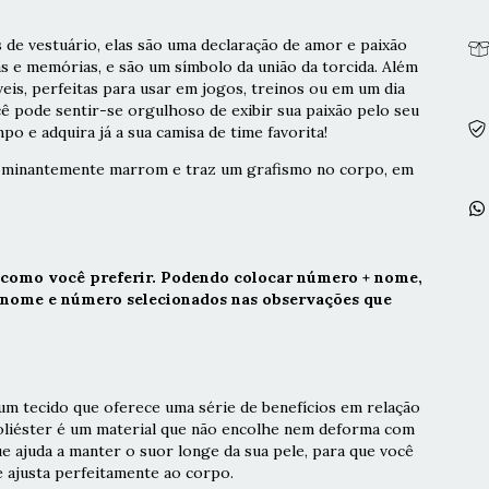
 de vestuário, elas são uma declaração de amor e paixão
as e memórias, e são um símbolo da união da torcida. Além
veis, perfeitas para usar em jogos, treinos ou em um dia
cê pode sentir-se orgulhoso de exibir sua paixão pelo seu
po e adquira já a sua camisa de time favorita!
dominantemente marrom e traz um grafismo no corpo, em
 como você preferir. Podendo colocar número + nome,
r nome e número selecionados nas observações que
m tecido que oferece uma série de benefícios em relação
poliéster é um material que não encolhe nem deforma com
ue ajuda a manter o suor longe da sua pele, para que você
e ajusta perfeitamente ao corpo.