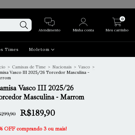
0
Atendimento
Minha conta
Meu carrinho
os Times
Moletom
cio
>
Camisas de Time
>
Nacionais
>
Vasco
>
misa Vasco III 2025/26 Torcedor Masculina -
rrom
amisa Vasco III 2025/26
orcedor Masculina - Marrom
R$189,90
299,90
% OFF comprando 3 ou mais!