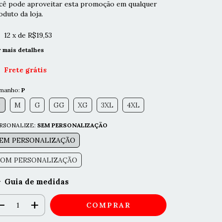
cê pode aproveitar esta promoção em qualquer
oduto da loja.
12
x de
R$19,53
r mais detalhes
Frete grátis
manho:
P
P
M
G
GG
XG
3XL
4XL
RSONALIZE:
SEM PERSONALIZAÇÃO
EM PERSONALIZAÇÃO
OM PERSONALIZAÇÃO
Guia de medidas