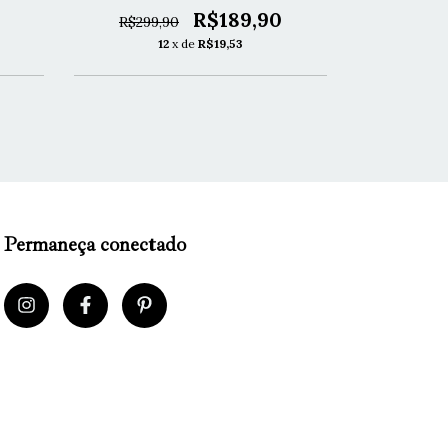
R$189,90
R$299,90
R$299,
12
x de
R$19,53
1
Permaneça conectado