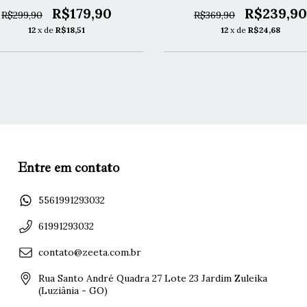
R$179,90
R$239,90
R$299,90
R$369,90
12
x de
R$18,51
12
x de
R$24,68
Entre em contato
5561991293032
61991293032
contato@zeeta.com.br
Rua Santo André Quadra 27 Lote 23 Jardim Zuleika
(Luziânia - GO)