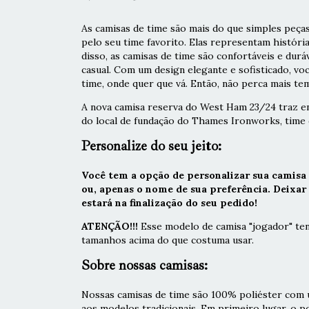
As camisas de time são mais do que simples peças
pelo seu time favorito. Elas representam históri
disso, as camisas de time são confortáveis e durá
casual. Com um design elegante e sofisticado, vo
time, onde quer que vá. Então, não perca mais tem
A nova camisa reserva do West Ham 23/24 traz en
do local de fundação do Thames Ironworks, tim
Personalize do seu jeito:
Você tem a opção de personalizar sua camisa
ou, apenas o nome de sua preferência. Deixa
estará na finalização do seu pedido!
ATENÇÃO!!!
Esse modelo de camisa "jogador" ten
tamanhos acima do que costuma usar.
Sobre nossas camisas:
Nossas camisas de time são 100% poliéster com u
aos modelos tradicionais. Em primeiro lugar, o 