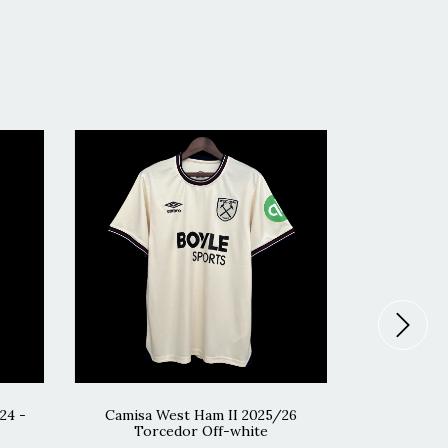
24 -
Camisa West Ham II 2025/26
Camisa 
Torcedor Off-white
Tor