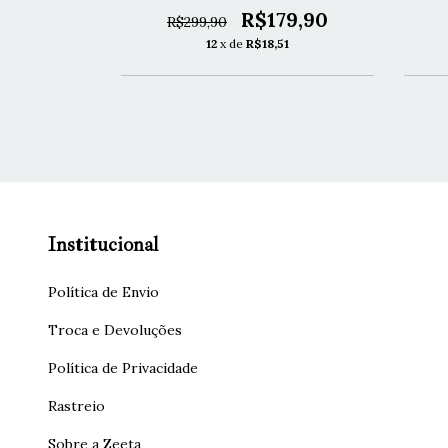
79,90
R$179,90
R$299,90
1
12
x de
R$18,51
Institucional
Política de Envio
Troca e Devoluções
Política de Privacidade
Rastreio
Sobre a Zeeta