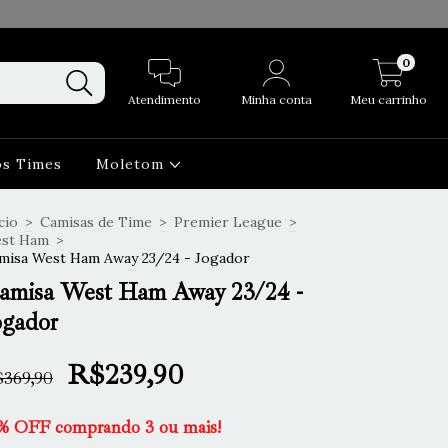
0
Atendimento
Minha conta
Meu carrinho
os Times
Moletom
cio
>
Camisas de Time
>
Premier League
>
st Ham
>
misa West Ham Away 23/24 - Jogador
amisa West Ham Away 23/24 -
ogador
R$239,90
369,90
% OFF comprando 3 ou mais!