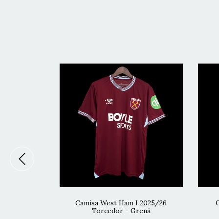
me 23/24 -
Camisa West Ham I 2025/26
C
Torcedor - Grená