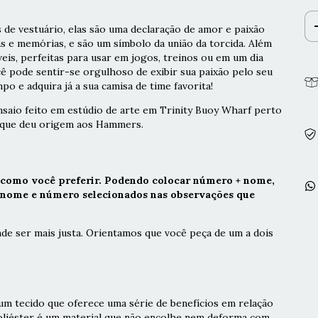
 de vestuário, elas são uma declaração de amor e paixão
as e memórias, e são um símbolo da união da torcida. Além
veis, perfeitas para usar em jogos, treinos ou em um dia
cê pode sentir-se orgulhoso de exibir sua paixão pelo seu
po e adquira já a sua camisa de time favorita!
saio feito em estúdio de arte em Trinity Buoy Wharf perto
e que deu origem aos Hammers.
 como você preferir. Podendo colocar número + nome,
r nome e número selecionados nas observações que
de ser mais justa. Orientamos que você peça de um a dois
m tecido que oferece uma série de benefícios em relação
poliéster é um material que não encolhe nem deforma com