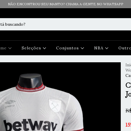
NÃO ENCONTROU SEU MANTO? CHAMA A GENTE NO WHATSAPP
Time
Seleções
Conjuntos
NBA
Outr
Iní
We
Ca
C
J
R$
15