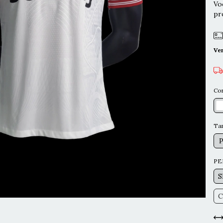
Vo
pr
Ve
Co
Ta
PE
S
C