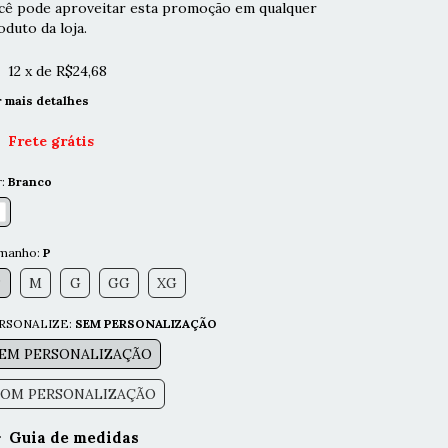
cê pode aproveitar esta promoção em qualquer
oduto da loja.
12
x de
R$24,68
r mais detalhes
Frete grátis
r:
Branco
manho:
P
P
M
G
GG
XG
RSONALIZE:
SEM PERSONALIZAÇÃO
EM PERSONALIZAÇÃO
OM PERSONALIZAÇÃO
Guia de medidas