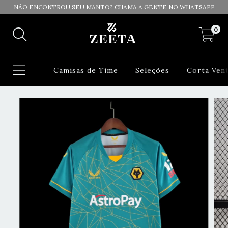
NÃO ENCONTROU SEU MANTO? CHAMA A GENTE NO WHATSAPP
0
Camisas de Time
Seleções
Corta Ven